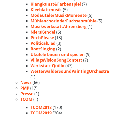
Klangkunst&Farbenspiel
(7)
Kleeblattmusik
(5)
ModautalerMusikMomente
(5)
MühlenchorinderFuchsenmühle
(5)
MusikwerkstattAhrensberg
(1)
NiersKendel
(6)
PitchPlease
(13)
PoliticalLied
(3)
RootSinging
(2)
Ukulele bauen und spielen
(9)
VillageVisionSongContest
(7)
Werkstatt Quillo
(47)
WesterwälderSoundPaintingOrchestra
(1)
News
(66)
PMP
(17)
Presse
(1)
TCOM
(1)
TCOM2018
(170)
TCOM2019
(204)