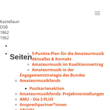
MGV Kastellaun
Deutschland
Toggle
56288
navigat
Kastellaun
DSB
1862
1962
5-Punkte-Plan für die Amateurmusik
Seiten
Aktuelles & Kontakt
Amateurmusik im Koalitionsvertrag
Amateurmusik in der
Engagementstrategie des Bundes
Amateurmusikfonds
Postkartenaktion
Amateurmusikfonds: Projektvorstellungen
AMU – Die 3 PLUS
Ansprechpartner*innen