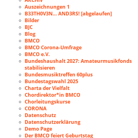
ARCHIV
Auszeichnungen 1
B33TH0V3N… AND3RS! [abgelaufen]
Bilder
BJC
Blog
BMCO
BMCO Corona-Umfrage
BMCO e.V.
Bundeshaushalt 2027: Amateurmusikfonds
stabilisieren
Bundesmusiktreffen 60plus
Bundestagswahl 2025
Charta der Vielfalt
Chordirektor*in BMCO
Chorleitungskurse
CORONA
Datenschutz
Datenschutzerklärung
Demo Page
Der BMCO feiert Geburtstag