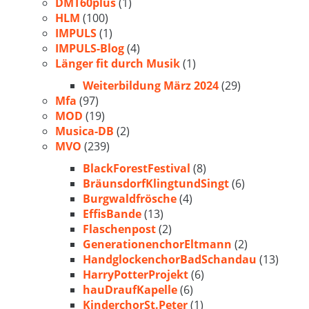
DMT60plus
(1)
HLM
(100)
IMPULS
(1)
IMPULS-Blog
(4)
Länger fit durch Musik
(1)
Weiterbildung März 2024
(29)
Mfa
(97)
MOD
(19)
Musica-DB
(2)
MVO
(239)
BlackForestFestival
(8)
BräunsdorfKlingtundSingt
(6)
Burgwaldfrösche
(4)
EffisBande
(13)
Flaschenpost
(2)
GenerationenchorEltmann
(2)
HandglockenchorBadSchandau
(13)
HarryPotterProjekt
(6)
hauDraufKapelle
(6)
KinderchorSt.Peter
(1)