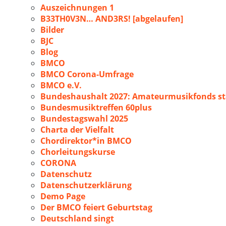
Auszeichnungen 1
B33TH0V3N… AND3RS! [abgelaufen]
Bilder
BJC
Blog
BMCO
BMCO Corona-Umfrage
BMCO e.V.
Bundeshaushalt 2027: Amateurmusikfonds sta
Bundesmusiktreffen 60plus
Bundestagswahl 2025
Charta der Vielfalt
Chordirektor*in BMCO
Chorleitungskurse
CORONA
Datenschutz
Datenschutzerklärung
Demo Page
Der BMCO feiert Geburtstag
Deutschland singt