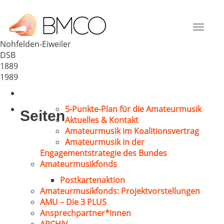
MGV „Heiterkeit“
Deutschland
Toggle
66625
navigat
Nohfelden-Eiweiler
DSB
1889
1989
5-Punkte-Plan für die Amateurmusik
Seiten
Aktuelles & Kontakt
Amateurmusik im Koalitionsvertrag
Amateurmusik in der
Engagementstrategie des Bundes
Amateurmusikfonds
Postkartenaktion
Amateurmusikfonds: Projektvorstellungen
AMU – Die 3 PLUS
Ansprechpartner*innen