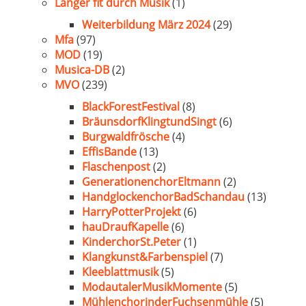
Länger fit durch Musik
(1)
Weiterbildung März 2024
(29)
Mfa
(97)
MOD
(19)
Musica-DB
(2)
MVO
(239)
BlackForestFestival
(8)
BräunsdorfKlingtundSingt
(6)
Burgwaldfrösche
(4)
EffisBande
(13)
Flaschenpost
(2)
GenerationenchorEltmann
(2)
HandglockenchorBadSchandau
(13)
HarryPotterProjekt
(6)
hauDraufKapelle
(6)
KinderchorSt.Peter
(1)
Klangkunst&Farbenspiel
(7)
Kleeblattmusik
(5)
ModautalerMusikMomente
(5)
MühlenchorinderFuchsenmühle
(5)