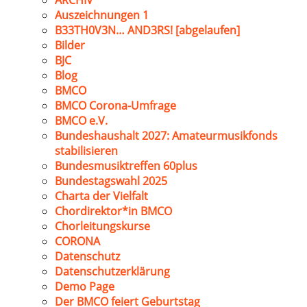
ARCHIV
Auszeichnungen 1
B33TH0V3N… AND3RS! [abgelaufen]
Bilder
BJC
Blog
BMCO
BMCO Corona-Umfrage
BMCO e.V.
Bundeshaushalt 2027: Amateurmusikfonds
stabilisieren
Bundesmusiktreffen 60plus
Bundestagswahl 2025
Charta der Vielfalt
Chordirektor*in BMCO
Chorleitungskurse
CORONA
Datenschutz
Datenschutzerklärung
Demo Page
Der BMCO feiert Geburtstag