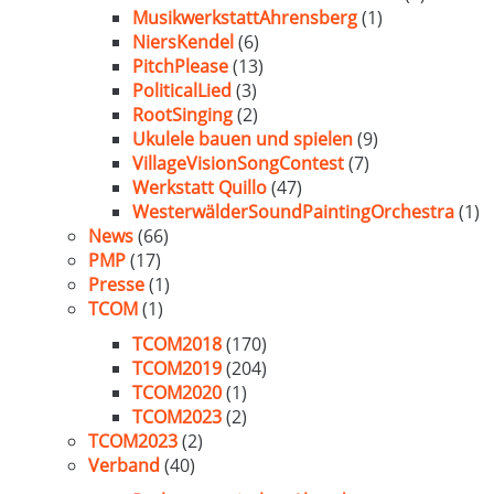
MusikwerkstattAhrensberg
(1)
NiersKendel
(6)
PitchPlease
(13)
PoliticalLied
(3)
RootSinging
(2)
Ukulele bauen und spielen
(9)
VillageVisionSongContest
(7)
Werkstatt Quillo
(47)
WesterwälderSoundPaintingOrchestra
(1)
News
(66)
PMP
(17)
Presse
(1)
TCOM
(1)
TCOM2018
(170)
TCOM2019
(204)
TCOM2020
(1)
TCOM2023
(2)
TCOM2023
(2)
Verband
(40)