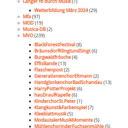
Länger fit durch Musik
(1)
Weiterbildung März 2024
(29)
Mfa
(97)
MOD
(19)
Musica-DB
(2)
MVO
(239)
BlackForestFestival
(8)
BräunsdorfKlingtundSingt
(6)
Burgwaldfrösche
(4)
EffisBande
(13)
Flaschenpost
(2)
GenerationenchorEltmann
(2)
HandglockenchorBadSchandau
(13)
HarryPotterProjekt
(6)
hauDraufKapelle
(6)
KinderchorSt.Peter
(1)
Klangkunst&Farbenspiel
(7)
Kleeblattmusik
(5)
ModautalerMusikMomente
(5)
MühlenchorinderFuchsenmühle
(5)