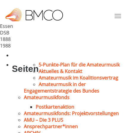
MGV-Harmonie 1888 Essen
Deutschland
Toggle
45144
navigat
Essen
DSB
1888
1988
5-Punkte-Plan für die Amateurmusik
Seiten
Aktuelles & Kontakt
Amateurmusik im Koalitionsvertrag
Amateurmusik in der
Engagementstrategie des Bundes
Amateurmusikfonds
Postkartenaktion
Amateurmusikfonds: Projektvorstellungen
AMU – Die 3 PLUS
Ansprechpartner*innen