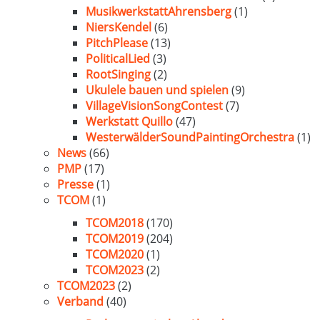
MusikwerkstattAhrensberg
(1)
NiersKendel
(6)
PitchPlease
(13)
PoliticalLied
(3)
RootSinging
(2)
Ukulele bauen und spielen
(9)
VillageVisionSongContest
(7)
Werkstatt Quillo
(47)
WesterwälderSoundPaintingOrchestra
(1)
News
(66)
PMP
(17)
Presse
(1)
TCOM
(1)
TCOM2018
(170)
TCOM2019
(204)
TCOM2020
(1)
TCOM2023
(2)
TCOM2023
(2)
Verband
(40)