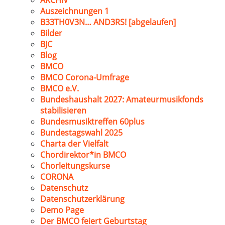
ARCHIV
Auszeichnungen 1
B33TH0V3N… AND3RS! [abgelaufen]
Bilder
BJC
Blog
BMCO
BMCO Corona-Umfrage
BMCO e.V.
Bundeshaushalt 2027: Amateurmusikfonds
stabilisieren
Bundesmusiktreffen 60plus
Bundestagswahl 2025
Charta der Vielfalt
Chordirektor*in BMCO
Chorleitungskurse
CORONA
Datenschutz
Datenschutzerklärung
Demo Page
Der BMCO feiert Geburtstag