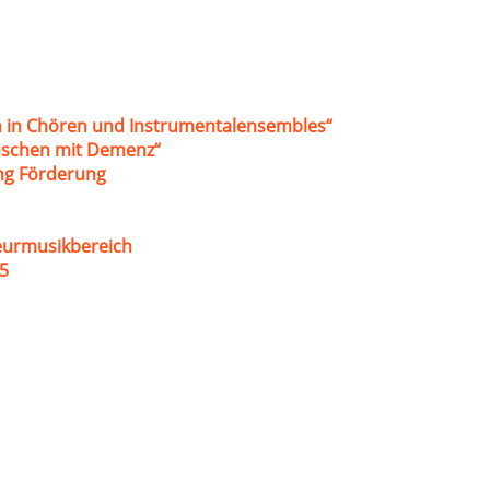
 in Chören und Instrumentalensembles“
nschen mit Demenz“
ung Förderung
eurmusikbereich
5