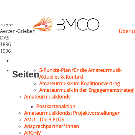
MGV Grießen
Deutschland
31855
Aerzen-Grießen
Über u
DAS
1896
1996
5-Punkte-Plan für die Amateurmusik
Seiten
Aktuelles & Kontakt
Amateurmusik im Koalitionsvertrag
Amateurmusik in der Engagementstrategi
Amateurmusikfonds
Postkartenaktion
Amateurmusikfonds: Projektvorstellungen
AMU – Die 3 PLUS
Ansprechpartner*innen
ARCHIV