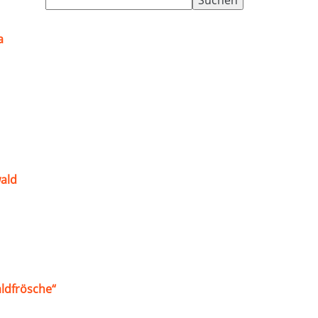
nach:
a
ald
ldfrösche“