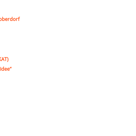
oberdorf
KAT)
idee“