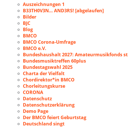
Auszeichnungen 1
B33TH0V3N… AND3RS! [abgelaufen]
Bilder
BJC
Blog
BMCO
BMCO Corona-Umfrage
BMCO e.V.
Bundeshaushalt 2027: Amateurmusikfonds sta
Bundesmusiktreffen 60plus
Bundestagswahl 2025
Charta der Vielfalt
Chordirektor*in BMCO
Chorleitungskurse
CORONA
Datenschutz
Datenschutzerklärung
Demo Page
Der BMCO feiert Geburtstag
Deutschland singt