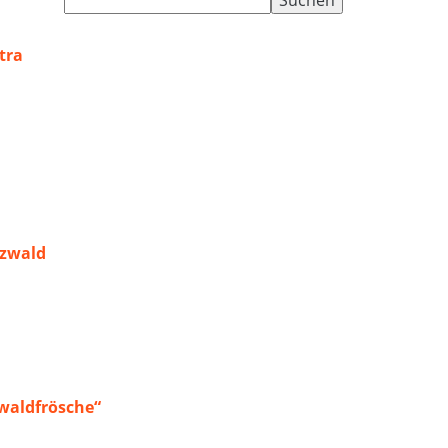
nach:
tra
rzwald
waldfrösche“