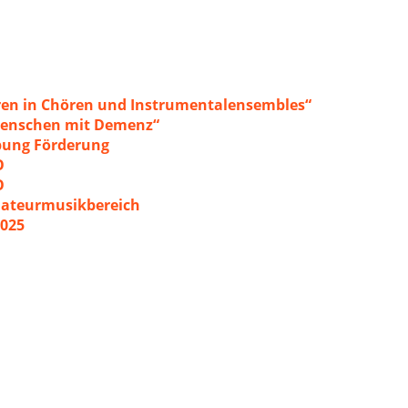
ren in Chören und Instrumentalensembles“
 Menschen mit Demenz“
ibung Förderung
O
O
mateurmusikbereich
2025