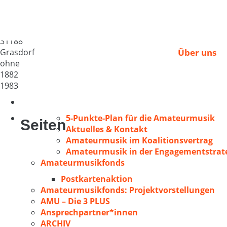
MGV Grasdorf
Deutschland
31188
Grasdorf
Über uns
ohne
1882
1983
5-Punkte-Plan für die Amateurmusik
Seiten
Aktuelles & Kontakt
Amateurmusik im Koalitionsvertrag
Amateurmusik in der Engagementstrate
Amateurmusikfonds
Postkartenaktion
Amateurmusikfonds: Projektvorstellungen
AMU – Die 3 PLUS
Ansprechpartner*innen
ARCHIV