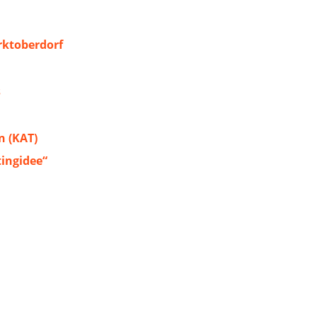
ktoberdorf
s
 (KAT)
tingidee“