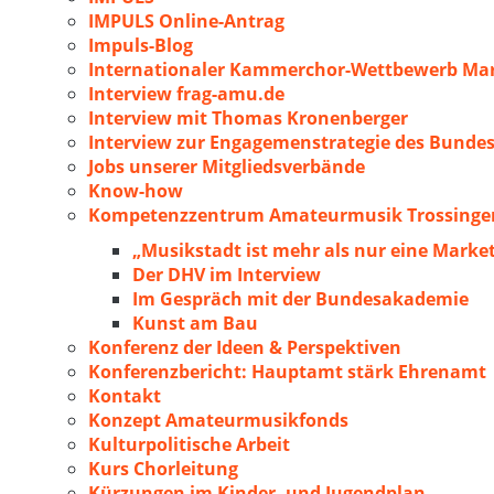
IMPULS Online-Antrag
Impuls-Blog
Internationaler Kammerchor-Wettbewerb Mar
Interview frag-amu.de
Interview mit Thomas Kronenberger
Interview zur Engagemenstrategie des Bunde
Jobs unserer Mitgliedsverbände
Know-how
Kompetenzzentrum Amateurmusik Trossingen
„Musikstadt ist mehr als nur eine Marke
Der DHV im Interview
Im Gespräch mit der Bundesakademie
Kunst am Bau
Konferenz der Ideen & Perspektiven
Konferenzbericht: Hauptamt stärk Ehrenamt
Kontakt
Konzept Amateurmusikfonds
Kulturpolitische Arbeit
Kurs Chorleitung
Kürzungen im Kinder- und Jugendplan