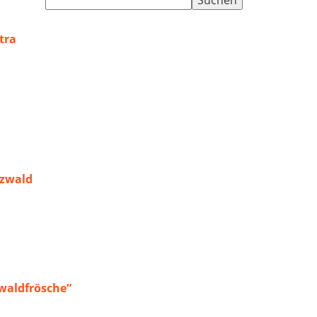
nach:
tra
rzwald
waldfrösche“