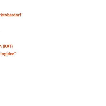
ktoberdorf
s
 (KAT)
tingidee“