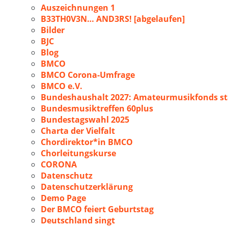
Auszeichnungen 1
B33TH0V3N… AND3RS! [abgelaufen]
Bilder
BJC
Blog
BMCO
BMCO Corona-Umfrage
BMCO e.V.
Bundeshaushalt 2027: Amateurmusikfonds sta
Bundesmusiktreffen 60plus
Bundestagswahl 2025
Charta der Vielfalt
Chordirektor*in BMCO
Chorleitungskurse
CORONA
Datenschutz
Datenschutzerklärung
Demo Page
Der BMCO feiert Geburtstag
Deutschland singt