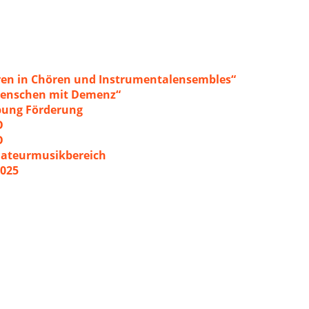
ren in Chören und Instrumentalensembles“
 Menschen mit Demenz“
ibung Förderung
O
O
mateurmusikbereich
2025