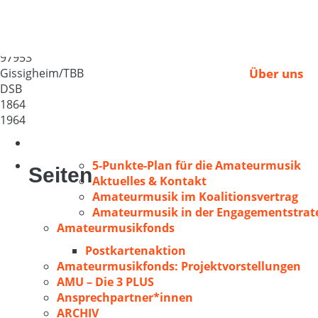
MGV Gissigheim
Deutschland
97953
Gissigheim/TBB
Über uns
DSB
1864
1964
5-Punkte-Plan für die Amateurmusik
Seiten
Aktuelles & Kontakt
Amateurmusik im Koalitionsvertrag
Amateurmusik in der Engagementstrate
Amateurmusikfonds
Postkartenaktion
Amateurmusikfonds: Projektvorstellungen
AMU – Die 3 PLUS
Ansprechpartner*innen
ARCHIV