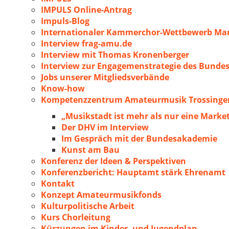
IMPULS Online-Antrag
Impuls-Blog
Internationaler Kammerchor-Wettbewerb Mar
Interview frag-amu.de
Interview mit Thomas Kronenberger
Interview zur Engagemenstrategie des Bunde
Jobs unserer Mitgliedsverbände
Know-how
Kompetenzzentrum Amateurmusik Trossingen
„Musikstadt ist mehr als nur eine Marke
Der DHV im Interview
Im Gespräch mit der Bundesakademie
Kunst am Bau
Konferenz der Ideen & Perspektiven
Konferenzbericht: Hauptamt stärk Ehrenamt
Kontakt
Konzept Amateurmusikfonds
Kulturpolitische Arbeit
Kurs Chorleitung
Kürzungen im Kinder- und Jugendplan