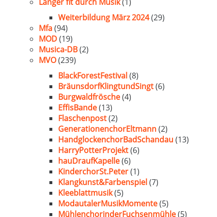
Länger fit durch Musik
(1)
Weiterbildung März 2024
(29)
Mfa
(94)
MOD
(19)
Musica-DB
(2)
MVO
(239)
BlackForestFestival
(8)
BräunsdorfKlingtundSingt
(6)
Burgwaldfrösche
(4)
EffisBande
(13)
Flaschenpost
(2)
GenerationenchorEltmann
(2)
HandglockenchorBadSchandau
(13)
HarryPotterProjekt
(6)
hauDraufKapelle
(6)
KinderchorSt.Peter
(1)
Klangkunst&Farbenspiel
(7)
Kleeblattmusik
(5)
ModautalerMusikMomente
(5)
MühlenchorinderFuchsenmühle
(5)