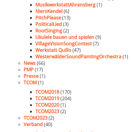
MusikwerkstattAhrensberg
(1)
NiersKendel
(6)
PitchPlease
(13)
PoliticalLied
(3)
RootSinging
(2)
Ukulele bauen und spielen
(9)
VillageVisionSongContest
(7)
Werkstatt Quillo
(47)
WesterwälderSoundPaintingOrchestra
(1)
News
(66)
PMP
(17)
Presse
(1)
TCOM
(1)
TCOM2018
(170)
TCOM2019
(204)
TCOM2020
(1)
TCOM2023
(2)
TCOM2023
(2)
Verband
(40)