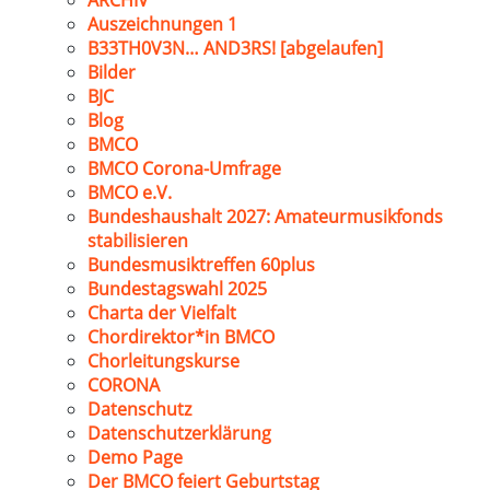
ARCHIV
Auszeichnungen 1
B33TH0V3N… AND3RS! [abgelaufen]
Bilder
BJC
Blog
BMCO
BMCO Corona-Umfrage
BMCO e.V.
Bundeshaushalt 2027: Amateurmusikfonds
stabilisieren
Bundesmusiktreffen 60plus
Bundestagswahl 2025
Charta der Vielfalt
Chordirektor*in BMCO
Chorleitungskurse
CORONA
Datenschutz
Datenschutzerklärung
Demo Page
Der BMCO feiert Geburtstag