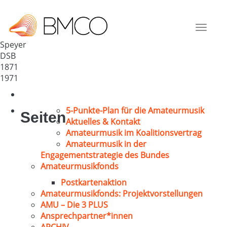
MGV „Frohsinn“ Speyer e.V.
Deutschland
Toggle
67346
navigat
Speyer
DSB
1871
1971
5-Punkte-Plan für die Amateurmusik
Seiten
Aktuelles & Kontakt
Amateurmusik im Koalitionsvertrag
Amateurmusik in der
Engagementstrategie des Bundes
Amateurmusikfonds
Postkartenaktion
Amateurmusikfonds: Projektvorstellungen
AMU – Die 3 PLUS
Ansprechpartner*innen