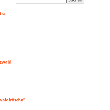
nach:
tra
rzwald
waldfrösche“