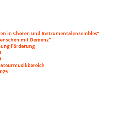
ren in Chören und Instrumentalensembles“
 Menschen mit Demenz“
ibung Förderung
O
O
mateurmusikbereich
2025