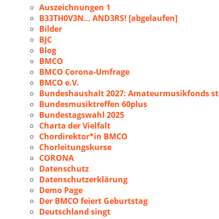
Auszeichnungen 1
B33TH0V3N… AND3RS! [abgelaufen]
Bilder
BJC
Blog
BMCO
BMCO Corona-Umfrage
BMCO e.V.
Bundeshaushalt 2027: Amateurmusikfonds sta
Bundesmusiktreffen 60plus
Bundestagswahl 2025
Charta der Vielfalt
Chordirektor*in BMCO
Chorleitungskurse
CORONA
Datenschutz
Datenschutzerklärung
Demo Page
Der BMCO feiert Geburtstag
Deutschland singt