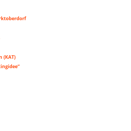
ktoberdorf
s
 (KAT)
tingidee“