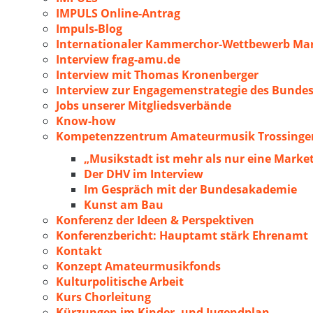
IMPULS Online-Antrag
Impuls-Blog
Internationaler Kammerchor-Wettbewerb Mar
Interview frag-amu.de
Interview mit Thomas Kronenberger
Interview zur Engagemenstrategie des Bunde
Jobs unserer Mitgliedsverbände
Know-how
Kompetenzzentrum Amateurmusik Trossingen
„Musikstadt ist mehr als nur eine Marke
Der DHV im Interview
Im Gespräch mit der Bundesakademie
Kunst am Bau
Konferenz der Ideen & Perspektiven
Konferenzbericht: Hauptamt stärk Ehrenamt
Kontakt
Konzept Amateurmusikfonds
Kulturpolitische Arbeit
Kurs Chorleitung
Kürzungen im Kinder- und Jugendplan