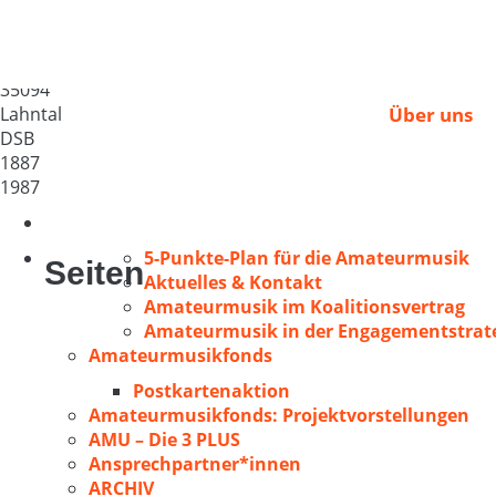
MGV „Frohsinn 1887“
Deutschland
35094
Lahntal
Über uns
DSB
1887
1987
5-Punkte-Plan für die Amateurmusik
Seiten
Aktuelles & Kontakt
Amateurmusik im Koalitionsvertrag
Amateurmusik in der Engagementstrate
Amateurmusikfonds
Postkartenaktion
Amateurmusikfonds: Projektvorstellungen
AMU – Die 3 PLUS
Ansprechpartner*innen
ARCHIV