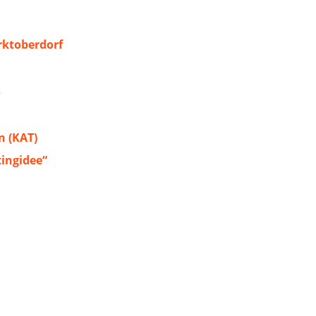
ktoberdorf
s
 (KAT)
tingidee“