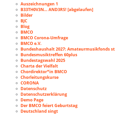
Auszeichnungen 1
B33TH0V3N… AND3RS! [abgelaufen]
Bilder
BJC
Blog
BMCO
BMCO Corona-Umfrage
BMCO e.V.
Bundeshaushalt 2027: Amateurmusikfonds sta
Bundesmusiktreffen 60plus
Bundestagswahl 2025
Charta der Vielfalt
Chordirektor*in BMCO
Chorleitungskurse
CORONA
Datenschutz
Datenschutzerklärung
Demo Page
Der BMCO feiert Geburtstag
Deutschland singt