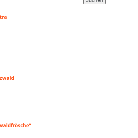
nach:
tra
rzwald
waldfrösche“