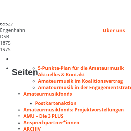
MGV „Frohsinn“ 187
Deutschland
65527
Engenhahn
Über uns
DSB
1875
1975
5-Punkte-Plan für die Amateurmusik
Seiten
Aktuelles & Kontakt
Amateurmusik im Koalitionsvertrag
Amateurmusik in der Engagementstrate
Amateurmusikfonds
Postkartenaktion
Amateurmusikfonds: Projektvorstellungen
AMU – Die 3 PLUS
Ansprechpartner*innen
ARCHIV