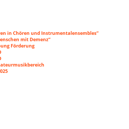
ren in Chören und Instrumentalensembles“
 Menschen mit Demenz“
ibung Förderung
O
O
mateurmusikbereich
2025