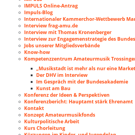
IMPULS Online-Antrag
Impuls-Blog
Internationaler Kammerchor-Wettbewerb Mar
Interview frag-amu.de
Interview mit Thomas Kronenberger
Interview zur Engagemenstrategie des Bunde
Jobs unserer Mitgliedsverbände
Know-how
Kompetenzzentrum Amateurmusik Trossingen
„Musikstadt ist mehr als nur eine Marke
Der DHV im Interview
Im Gespräch mit der Bundesakademie
Kunst am Bau
Konferenz der Ideen & Perspektiven
Konferenzbericht: Hauptamt stärk Ehrenamt
Kontakt
Konzept Amateurmusikfonds
Kulturpolitische Arbeit
Kurs Chorleitung
Kürzungen im Kinder- und Jugendplan