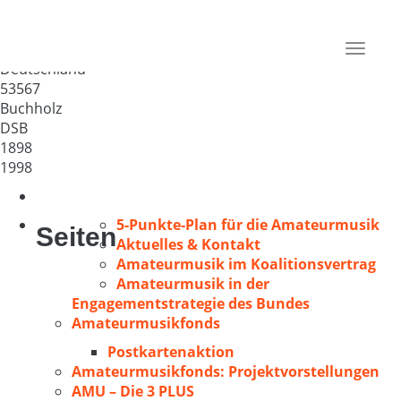
MGV „Freundschaftsbund“
1898 Kölsch-Büllersbach e.V.
Toggle
Deutschland
navigat
53567
Buchholz
DSB
1898
1998
5-Punkte-Plan für die Amateurmusik
Seiten
Aktuelles & Kontakt
Amateurmusik im Koalitionsvertrag
Amateurmusik in der
Engagementstrategie des Bundes
Amateurmusikfonds
Postkartenaktion
Amateurmusikfonds: Projektvorstellungen
AMU – Die 3 PLUS