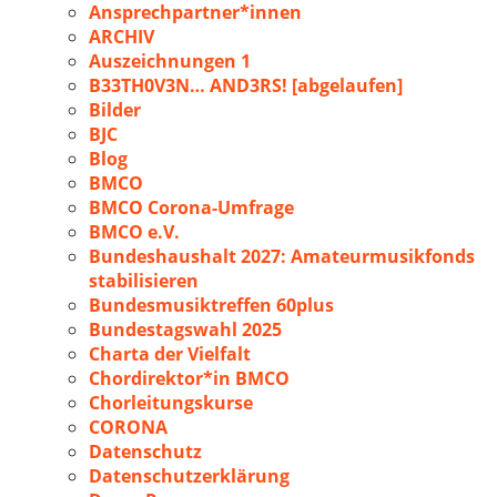
Ansprechpartner*innen
ARCHIV
Auszeichnungen 1
B33TH0V3N… AND3RS! [abgelaufen]
Bilder
BJC
Blog
BMCO
BMCO Corona-Umfrage
BMCO e.V.
Bundeshaushalt 2027: Amateurmusikfonds
stabilisieren
Bundesmusiktreffen 60plus
Bundestagswahl 2025
Charta der Vielfalt
Chordirektor*in BMCO
Chorleitungskurse
CORONA
Datenschutz
Datenschutzerklärung