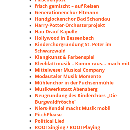
frisch gemischt – auf Reisen
Generationenchor Eltmann
Handglockenchor Bad Schandau
Harry-Potter-Orchesterprojekt
Hau Drauf Kapelle
Hollywood in Bessenbach
Kinderchorgründung St. Peter im
Schwarzwald
Klangkunst & Farbenspiel
Kleeblattmusik – Komm raus… mach mit
Mittelweser Musical Company
Modautaler Musik Momente
Mühlenchor in der Fuchsenmühle
Musikwerkstatt Abensberg
Neugründung des Kinderchors „Die
Burgwaldfrösche“
Niers-Kendel macht Musik mobil
PitchPlease
Political Lied
ROOTSinging / ROOTPlaying –