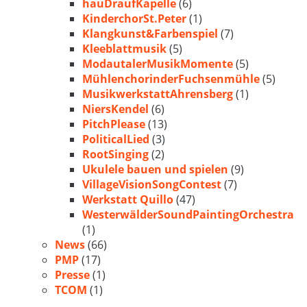
hauDraufKapelle
(6)
KinderchorSt.Peter
(1)
Klangkunst&Farbenspiel
(7)
Kleeblattmusik
(5)
ModautalerMusikMomente
(5)
MühlenchorinderFuchsenmühle
(5)
MusikwerkstattAhrensberg
(1)
NiersKendel
(6)
PitchPlease
(13)
PoliticalLied
(3)
RootSinging
(2)
Ukulele bauen und spielen
(9)
VillageVisionSongContest
(7)
Werkstatt Quillo
(47)
WesterwälderSoundPaintingOrchestra
(1)
News
(66)
PMP
(17)
Presse
(1)
TCOM
(1)