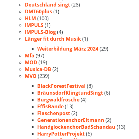
Deutschland singt
(28)
DMT60plus
(1)
HLM
(100)
IMPULS
(1)
IMPULS-Blog
(4)
Länger fit durch Musik
(1)
Weiterbildung März 2024
(29)
Mfa
(97)
MOD
(19)
Musica-DB
(2)
MVO
(239)
BlackForestFestival
(8)
BräunsdorfKlingtundSingt
(6)
Burgwaldfrösche
(4)
EffisBande
(13)
Flaschenpost
(2)
GenerationenchorEltmann
(2)
HandglockenchorBadSchandau
(13)
HarryPotterProjekt
(6)