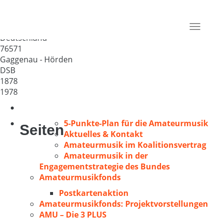
MGV Freundschaft – Konkordia
Hörden e.V.
Toggle
Deutschland
navigat
76571
Gaggenau - Hörden
DSB
1878
1978
5-Punkte-Plan für die Amateurmusik
Seiten
Aktuelles & Kontakt
Amateurmusik im Koalitionsvertrag
Amateurmusik in der
Engagementstrategie des Bundes
Amateurmusikfonds
Postkartenaktion
Amateurmusikfonds: Projektvorstellungen
AMU – Die 3 PLUS