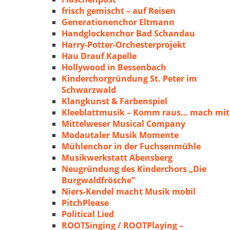
frisch gemischt – auf Reisen
Generationenchor Eltmann
Handglockenchor Bad Schandau
Harry-Potter-Orchesterprojekt
Hau Drauf Kapelle
Hollywood in Bessenbach
Kinderchorgründung St. Peter im
Schwarzwald
Klangkunst & Farbenspiel
Kleeblattmusik – Komm raus… mach mit
Mittelweser Musical Company
Modautaler Musik Momente
Mühlenchor in der Fuchsenmühle
Musikwerkstatt Abensberg
Neugründung des Kinderchors „Die
Burgwaldfrösche“
Niers-Kendel macht Musik mobil
PitchPlease
Political Lied
ROOTSinging / ROOTPlaying –