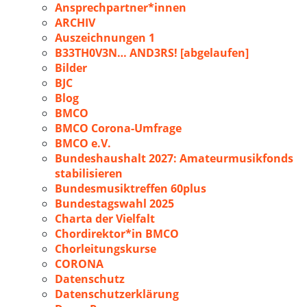
Ansprechpartner*innen
ARCHIV
Auszeichnungen 1
B33TH0V3N… AND3RS! [abgelaufen]
Bilder
BJC
Blog
BMCO
BMCO Corona-Umfrage
BMCO e.V.
Bundeshaushalt 2027: Amateurmusikfonds
stabilisieren
Bundesmusiktreffen 60plus
Bundestagswahl 2025
Charta der Vielfalt
Chordirektor*in BMCO
Chorleitungskurse
CORONA
Datenschutz
Datenschutzerklärung