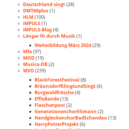
Deutschland singt
(28)
DMT60plus
(1)
HLM
(100)
IMPULS
(1)
IMPULS-Blog
(4)
Länger fit durch Musik
(1)
Weiterbildung März 2024
(29)
Mfa
(97)
MOD
(19)
Musica-DB
(2)
MVO
(239)
BlackForestFestival
(8)
BräunsdorfKlingtundSingt
(6)
Burgwaldfrösche
(4)
EffisBande
(13)
Flaschenpost
(2)
GenerationenchorEltmann
(2)
HandglockenchorBadSchandau
(13)
HarryPotterProjekt
(6)