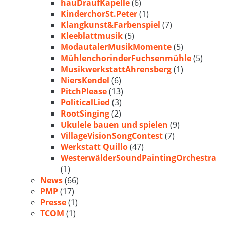
hauDraufKapelle
(6)
KinderchorSt.Peter
(1)
Klangkunst&Farbenspiel
(7)
Kleeblattmusik
(5)
ModautalerMusikMomente
(5)
MühlenchorinderFuchsenmühle
(5)
MusikwerkstattAhrensberg
(1)
NiersKendel
(6)
PitchPlease
(13)
PoliticalLied
(3)
RootSinging
(2)
Ukulele bauen und spielen
(9)
VillageVisionSongContest
(7)
Werkstatt Quillo
(47)
WesterwälderSoundPaintingOrchestra
(1)
News
(66)
PMP
(17)
Presse
(1)
TCOM
(1)