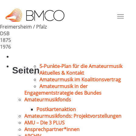
MGV Freimersheim
Deutschland
Toggle
67482
navigat
Freimersheim / Pfalz
DSB
1875
1976
5-Punkte-Plan für die Amateurmusik
Seiten
Aktuelles & Kontakt
Amateurmusik im Koalitionsvertrag
Amateurmusik in der
Engagementstrategie des Bundes
Amateurmusikfonds
Postkartenaktion
Amateurmusikfonds: Projektvorstellungen
AMU – Die 3 PLUS
Ansprechpartner*innen