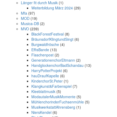
Länger fit durch Musik
(1)
Weiterbildung März 2024
(29)
Mfa
(97)
MOD
(19)
Musica-DB
(2)
MVO
(239)
BlackForestFestival
(8)
BräunsdorfKlingtundSingt
(6)
Burgwaldfrösche
(4)
EffisBande
(13)
Flaschenpost
(2)
GenerationenchorEltmann
(2)
HandglockenchorBadSchandau
(13)
HarryPotterProjekt
(6)
hauDraufKapelle
(6)
KinderchorSt.Peter
(1)
Klangkunst&Farbenspiel
(7)
Kleeblattmusik
(5)
ModautalerMusikMomente
(5)
MühlenchorinderFuchsenmühle
(5)
MusikwerkstattAhrensberg
(1)
NiersKendel
(6)