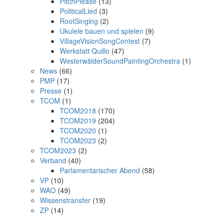
PitchPlease
(13)
PoliticalLied
(3)
RootSinging
(2)
Ukulele bauen und spielen
(9)
VillageVisionSongContest
(7)
Werkstatt Quillo
(47)
WesterwälderSoundPaintingOrchestra
(1)
News
(66)
PMP
(17)
Presse
(1)
TCOM
(1)
TCOM2018
(170)
TCOM2019
(204)
TCOM2020
(1)
TCOM2023
(2)
TCOM2023
(2)
Verband
(40)
Parlamentarischer Abend
(58)
VP
(10)
WAO
(49)
Wissenstransfer
(19)
ZP
(14)