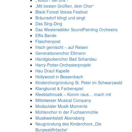
„ kultur? bei uns !“
„Mit besten Grüßen, dein Chor“
Black Forest Voices Festival
Bräunsdorf klingt und singt
Das Sing-Ding
Das Westerwälder SoundPainting Orchestra
Effis Bande
Flaschenpost
frisch gemischt – auf Reisen
Generationenchor Eltmann
Handglockenchor Bad Schandau
Harry-Potter-Orchesterprojekt
Hau Drauf Kapelle
Hollywood in Bessenbach
Kinderchorgründung St. Peter im Schwarzwald
Klangkunst & Farbenspiel
Kleeblattmusik – Komm raus… mach mit
Mittelweser Musical Company
Modautaler Musik Momente
Mühlenchor in der Fuchsenmühle
Musikwerkstatt Abensberg
Neugründung des Kinderchors „Die
Burgwaldfrösche“