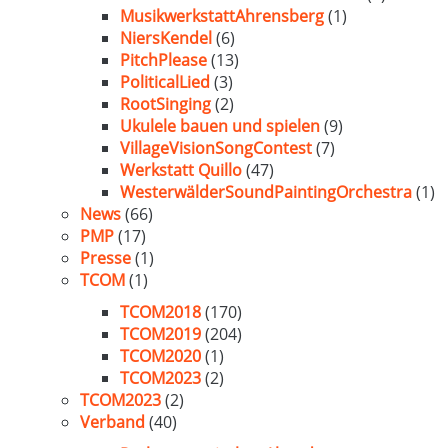
MusikwerkstattAhrensberg
(1)
NiersKendel
(6)
PitchPlease
(13)
PoliticalLied
(3)
RootSinging
(2)
Ukulele bauen und spielen
(9)
VillageVisionSongContest
(7)
Werkstatt Quillo
(47)
WesterwälderSoundPaintingOrchestra
(1)
News
(66)
PMP
(17)
Presse
(1)
TCOM
(1)
TCOM2018
(170)
TCOM2019
(204)
TCOM2020
(1)
TCOM2023
(2)
TCOM2023
(2)
Verband
(40)