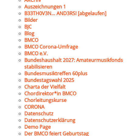
ARCHIV
Auszeichnungen 1
B33TH0V3N… AND3RS! [abgelaufen]
Bilder
BJC
Blog
BMCO
BMCO Corona-Umfrage
BMCO e.V.
Bundeshaushalt 2027: Amateurmusikfonds
stabilisieren
Bundesmusiktreffen 60plus
Bundestagswahl 2025
Charta der Vielfalt
Chordirektor*in BMCO
Chorleitungskurse
CORONA
Datenschutz
Datenschutzerklärung
Demo Page
Der BMCO feiert Geburtstag