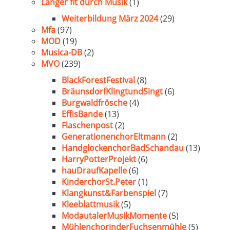
Länger fit durch Musik
(1)
Weiterbildung März 2024
(29)
Mfa
(97)
MOD
(19)
Musica-DB
(2)
MVO
(239)
BlackForestFestival
(8)
BräunsdorfKlingtundSingt
(6)
Burgwaldfrösche
(4)
EffisBande
(13)
Flaschenpost
(2)
GenerationenchorEltmann
(2)
HandglockenchorBadSchandau
(13)
HarryPotterProjekt
(6)
hauDraufKapelle
(6)
KinderchorSt.Peter
(1)
Klangkunst&Farbenspiel
(7)
Kleeblattmusik
(5)
ModautalerMusikMomente
(5)
MühlenchorinderFuchsenmühle
(5)