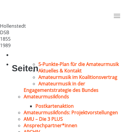
MGV „Estetal“ Hollenstedt
Deutschland
Toggle
21279
navigat
Hollenstedt
DSB
1855
1989
5-Punkte-Plan für die Amateurmusik
Seiten
Aktuelles & Kontakt
Amateurmusik im Koalitionsvertrag
Amateurmusik in der
Engagementstrategie des Bundes
Amateurmusikfonds
Postkartenaktion
Amateurmusikfonds: Projektvorstellungen
AMU – Die 3 PLUS
Ansprechpartner*innen