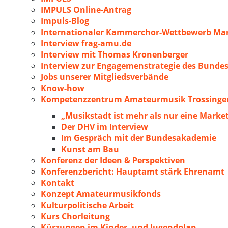
IMPULS Online-Antrag
Impuls-Blog
Internationaler Kammerchor-Wettbewerb Mar
Interview frag-amu.de
Interview mit Thomas Kronenberger
Interview zur Engagemenstrategie des Bunde
Jobs unserer Mitgliedsverbände
Know-how
Kompetenzzentrum Amateurmusik Trossingen
„Musikstadt ist mehr als nur eine Marke
Der DHV im Interview
Im Gespräch mit der Bundesakademie
Kunst am Bau
Konferenz der Ideen & Perspektiven
Konferenzbericht: Hauptamt stärk Ehrenamt
Kontakt
Konzept Amateurmusikfonds
Kulturpolitische Arbeit
Kurs Chorleitung
Kürzungen im Kinder- und Jugendplan