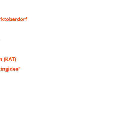
ktoberdorf
s
 (KAT)
tingidee“