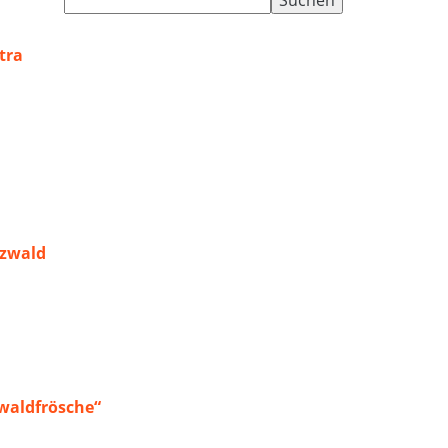
nach:
tra
rzwald
waldfrösche“