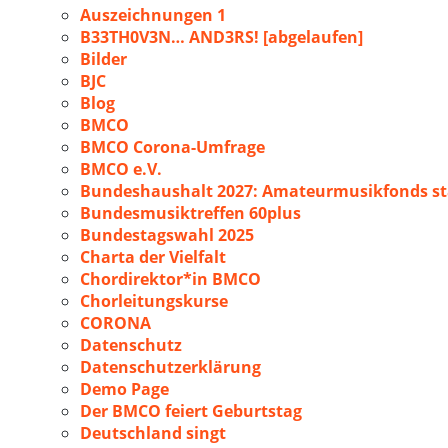
Auszeichnungen 1
B33TH0V3N… AND3RS! [abgelaufen]
Bilder
BJC
Blog
BMCO
BMCO Corona-Umfrage
BMCO e.V.
Bundeshaushalt 2027: Amateurmusikfonds sta
Bundesmusiktreffen 60plus
Bundestagswahl 2025
Charta der Vielfalt
Chordirektor*in BMCO
Chorleitungskurse
CORONA
Datenschutz
Datenschutzerklärung
Demo Page
Der BMCO feiert Geburtstag
Deutschland singt