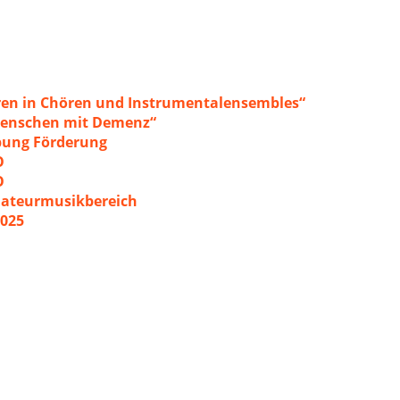
ren in Chören und Instrumentalensembles“
 Menschen mit Demenz“
ibung Förderung
O
O
mateurmusikbereich
2025