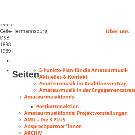
MGV „Eintracht“ v. 1
Deutschland
29320
Celle-Hermannsburg
Über uns
DSB
1888
1989
5-Punkte-Plan für die Amateurmusik
Seiten
Aktuelles & Kontakt
Amateurmusik im Koalitionsvertrag
Amateurmusik in der Engagementstrate
Amateurmusikfonds
Postkartenaktion
Amateurmusikfonds: Projektvorstellungen
AMU – Die 3 PLUS
Ansprechpartner*innen
ARCHIV