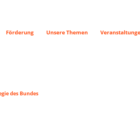
888 u. Frauenchor
Förderung
Unsere Themen
Veranstaltung
gie des Bundes