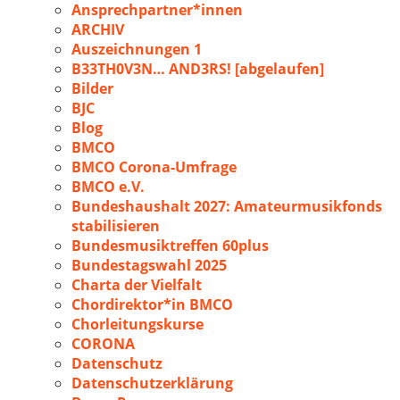
Ansprechpartner*innen
ARCHIV
Auszeichnungen 1
B33TH0V3N… AND3RS! [abgelaufen]
Bilder
BJC
Blog
BMCO
BMCO Corona-Umfrage
BMCO e.V.
Bundeshaushalt 2027: Amateurmusikfonds
stabilisieren
Bundesmusiktreffen 60plus
Bundestagswahl 2025
Charta der Vielfalt
Chordirektor*in BMCO
Chorleitungskurse
CORONA
Datenschutz
Datenschutzerklärung