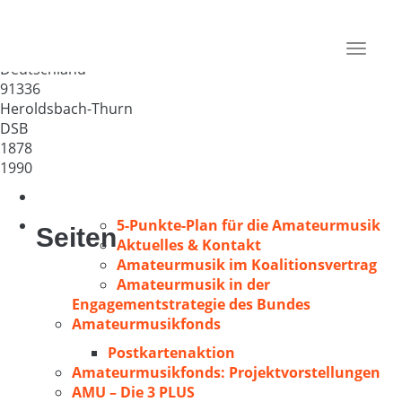
MGV „Eintracht“ Thurn 1878
e.V.
Toggle
Deutschland
navigat
91336
Heroldsbach-Thurn
DSB
1878
1990
5-Punkte-Plan für die Amateurmusik
Seiten
Aktuelles & Kontakt
Amateurmusik im Koalitionsvertrag
Amateurmusik in der
Engagementstrategie des Bundes
Amateurmusikfonds
Postkartenaktion
Amateurmusikfonds: Projektvorstellungen
AMU – Die 3 PLUS