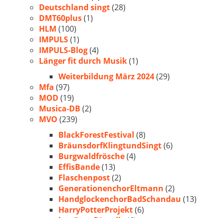
Deutschland singt
(28)
DMT60plus
(1)
HLM
(100)
IMPULS
(1)
IMPULS-Blog
(4)
Länger fit durch Musik
(1)
Weiterbildung März 2024
(29)
Mfa
(97)
MOD
(19)
Musica-DB
(2)
MVO
(239)
BlackForestFestival
(8)
BräunsdorfKlingtundSingt
(6)
Burgwaldfrösche
(4)
EffisBande
(13)
Flaschenpost
(2)
GenerationenchorEltmann
(2)
HandglockenchorBadSchandau
(13)
HarryPotterProjekt
(6)