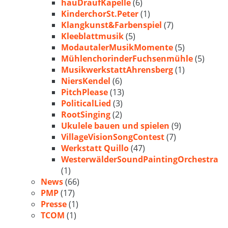
hauDraufKapelle
(6)
KinderchorSt.Peter
(1)
Klangkunst&Farbenspiel
(7)
Kleeblattmusik
(5)
ModautalerMusikMomente
(5)
MühlenchorinderFuchsenmühle
(5)
MusikwerkstattAhrensberg
(1)
NiersKendel
(6)
PitchPlease
(13)
PoliticalLied
(3)
RootSinging
(2)
Ukulele bauen und spielen
(9)
VillageVisionSongContest
(7)
Werkstatt Quillo
(47)
WesterwälderSoundPaintingOrchestra
(1)
News
(66)
PMP
(17)
Presse
(1)
TCOM
(1)