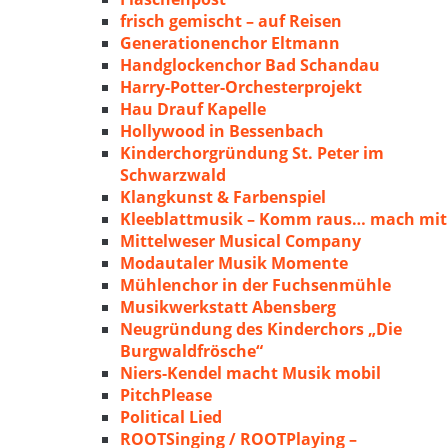
frisch gemischt – auf Reisen
Generationenchor Eltmann
Handglockenchor Bad Schandau
Harry-Potter-Orchesterprojekt
Hau Drauf Kapelle
Hollywood in Bessenbach
Kinderchorgründung St. Peter im
Schwarzwald
Klangkunst & Farbenspiel
Kleeblattmusik – Komm raus… mach mit
Mittelweser Musical Company
Modautaler Musik Momente
Mühlenchor in der Fuchsenmühle
Musikwerkstatt Abensberg
Neugründung des Kinderchors „Die
Burgwaldfrösche“
Niers-Kendel macht Musik mobil
PitchPlease
Political Lied
ROOTSinging / ROOTPlaying –