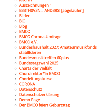
ARCHIV
Auszeichnungen 1
B33TH0V3N… AND3RS! [abgelaufen]
Bilder
BJC
Blog
BMCO
BMCO Corona-Umfrage
BMCO e.V.
Bundeshaushalt 2027: Amateurmusikfonds
stabilisieren
Bundesmusiktreffen 60plus
Bundestagswahl 2025
Charta der Vielfalt
Chordirektor*in BMCO
Chorleitungskurse
CORONA
Datenschutz
Datenschutzerklärung
Demo Page
Der BMCO feiert Geburtstag