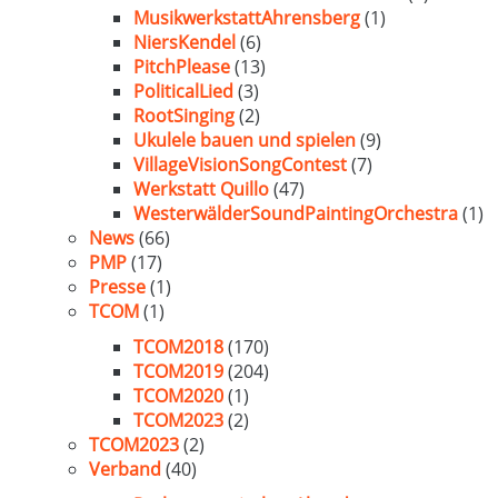
MusikwerkstattAhrensberg
(1)
NiersKendel
(6)
PitchPlease
(13)
PoliticalLied
(3)
RootSinging
(2)
Ukulele bauen und spielen
(9)
VillageVisionSongContest
(7)
Werkstatt Quillo
(47)
WesterwälderSoundPaintingOrchestra
(1)
News
(66)
PMP
(17)
Presse
(1)
TCOM
(1)
TCOM2018
(170)
TCOM2019
(204)
TCOM2020
(1)
TCOM2023
(2)
TCOM2023
(2)
Verband
(40)