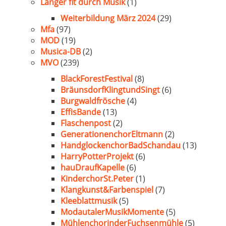
Länger fit durch Musik
(1)
Weiterbildung März 2024
(29)
Mfa
(97)
MOD
(19)
Musica-DB
(2)
MVO
(239)
BlackForestFestival
(8)
BräunsdorfKlingtundSingt
(6)
Burgwaldfrösche
(4)
EffisBande
(13)
Flaschenpost
(2)
GenerationenchorEltmann
(2)
HandglockenchorBadSchandau
(13)
HarryPotterProjekt
(6)
hauDraufKapelle
(6)
KinderchorSt.Peter
(1)
Klangkunst&Farbenspiel
(7)
Kleeblattmusik
(5)
ModautalerMusikMomente
(5)
MühlenchorinderFuchsenmühle
(5)