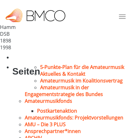
MGV „Eintracht Pelkum“
Deutschland
Toggle
59077
navigat
Hamm
DSB
1898
1998
5-Punkte-Plan für die Amateurmusik
Seiten
Aktuelles & Kontakt
Amateurmusik im Koalitionsvertrag
Amateurmusik in der
Engagementstrategie des Bundes
Amateurmusikfonds
Postkartenaktion
Amateurmusikfonds: Projektvorstellungen
AMU – Die 3 PLUS
Ansprechpartner*innen