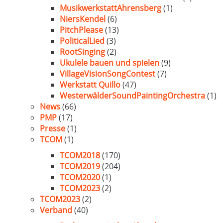
MusikwerkstattAhrensberg
(1)
NiersKendel
(6)
PitchPlease
(13)
PoliticalLied
(3)
RootSinging
(2)
Ukulele bauen und spielen
(9)
VillageVisionSongContest
(7)
Werkstatt Quillo
(47)
WesterwälderSoundPaintingOrchestra
(1)
News
(66)
PMP
(17)
Presse
(1)
TCOM
(1)
TCOM2018
(170)
TCOM2019
(204)
TCOM2020
(1)
TCOM2023
(2)
TCOM2023
(2)
Verband
(40)