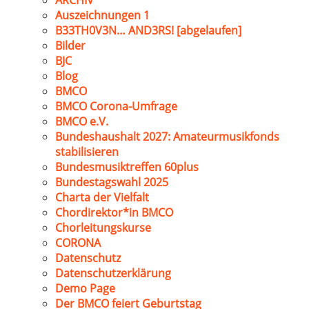
ARCHIV
Auszeichnungen 1
B33TH0V3N… AND3RS! [abgelaufen]
Bilder
BJC
Blog
BMCO
BMCO Corona-Umfrage
BMCO e.V.
Bundeshaushalt 2027: Amateurmusikfonds
stabilisieren
Bundesmusiktreffen 60plus
Bundestagswahl 2025
Charta der Vielfalt
Chordirektor*in BMCO
Chorleitungskurse
CORONA
Datenschutz
Datenschutzerklärung
Demo Page
Der BMCO feiert Geburtstag