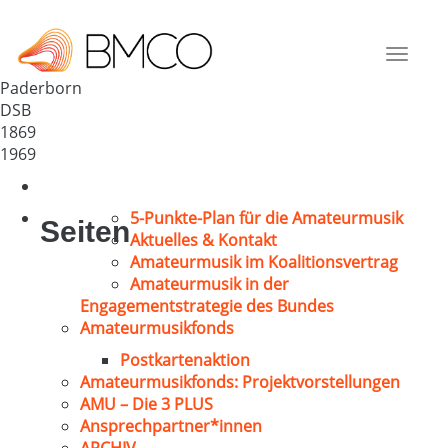
MGV „Eintracht“ Paderborn
Deutschland
Toggle
33098
navigat
Paderborn
DSB
1869
1969
5-Punkte-Plan für die Amateurmusik
Seiten
Aktuelles & Kontakt
Amateurmusik im Koalitionsvertrag
Amateurmusik in der
Engagementstrategie des Bundes
Amateurmusikfonds
Postkartenaktion
Amateurmusikfonds: Projektvorstellungen
AMU – Die 3 PLUS
Ansprechpartner*innen