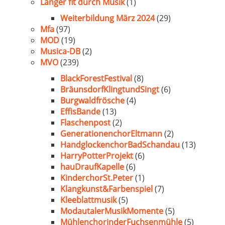
Länger fit durch Musik
(1)
Weiterbildung März 2024
(29)
Mfa
(97)
MOD
(19)
Musica-DB
(2)
MVO
(239)
BlackForestFestival
(8)
BräunsdorfKlingtundSingt
(6)
Burgwaldfrösche
(4)
EffisBande
(13)
Flaschenpost
(2)
GenerationenchorEltmann
(2)
HandglockenchorBadSchandau
(13)
HarryPotterProjekt
(6)
hauDraufKapelle
(6)
KinderchorSt.Peter
(1)
Klangkunst&Farbenspiel
(7)
Kleeblattmusik
(5)
ModautalerMusikMomente
(5)
MühlenchorinderFuchsenmühle
(5)