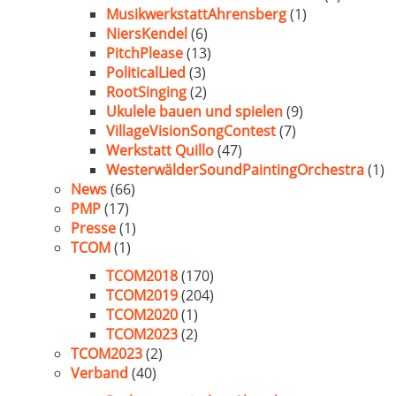
MusikwerkstattAhrensberg
(1)
NiersKendel
(6)
PitchPlease
(13)
PoliticalLied
(3)
RootSinging
(2)
Ukulele bauen und spielen
(9)
VillageVisionSongContest
(7)
Werkstatt Quillo
(47)
WesterwälderSoundPaintingOrchestra
(1)
News
(66)
PMP
(17)
Presse
(1)
TCOM
(1)
TCOM2018
(170)
TCOM2019
(204)
TCOM2020
(1)
TCOM2023
(2)
TCOM2023
(2)
Verband
(40)