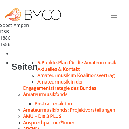
MGV „Eintracht“ Ampen
Deutschland
Toggle
59494
navigat
Soest-Ampen
DSB
1886
1986
5-Punkte-Plan für die Amateurmusik
Seiten
Aktuelles & Kontakt
Amateurmusik im Koalitionsvertrag
Amateurmusik in der
Engagementstrategie des Bundes
Amateurmusikfonds
Postkartenaktion
Amateurmusikfonds: Projektvorstellungen
AMU – Die 3 PLUS
Ansprechpartner*innen