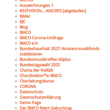
ARCHIV
Auszeichnungen 1
B33TH0V3N… AND3RS! [abgelaufen]
Bilder
BJC
Blog
BMCO
BMCO Corona-Umfrage
BMCO e.V.
Bundeshaushalt 2027: Amateurmusikfonds
stabilisieren
Bundesmusiktreffen 60plus
Bundestagswahl 2025
Charta der Vielfalt
Chordirektor*in BMCO
Chorleitungskurse
CORONA
Datenschutz
Datenschutzerklärung
Demo Page
Der BMCO feiert Geburtstag