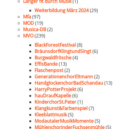
Länger fit durch Musik
(1)
Weiterbildung März 2024
(29)
Mfa
(97)
MOD
(19)
Musica-DB
(2)
MVO
(239)
BlackForestFestival
(8)
BräunsdorfKlingtundSingt
(6)
Burgwaldfrösche
(4)
EffisBande
(13)
Flaschenpost
(2)
GenerationenchorEltmann
(2)
HandglockenchorBadSchandau
(13)
HarryPotterProjekt
(6)
hauDraufKapelle
(6)
KinderchorSt.Peter
(1)
Klangkunst&Farbenspiel
(7)
Kleeblattmusik
(5)
ModautalerMusikMomente
(5)
MühlenchorinderFuchsenmühle
(5)