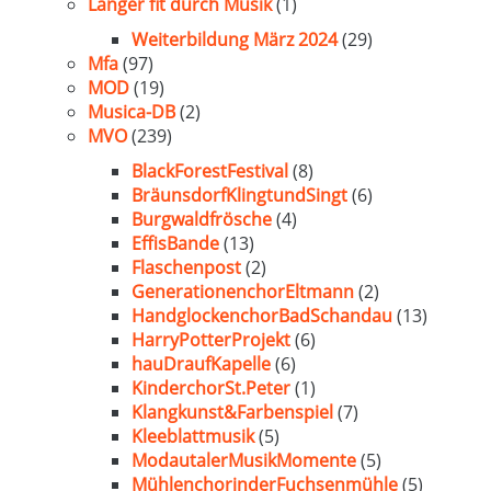
Länger fit durch Musik
(1)
Weiterbildung März 2024
(29)
Mfa
(97)
MOD
(19)
Musica-DB
(2)
MVO
(239)
BlackForestFestival
(8)
BräunsdorfKlingtundSingt
(6)
Burgwaldfrösche
(4)
EffisBande
(13)
Flaschenpost
(2)
GenerationenchorEltmann
(2)
HandglockenchorBadSchandau
(13)
HarryPotterProjekt
(6)
hauDraufKapelle
(6)
KinderchorSt.Peter
(1)
Klangkunst&Farbenspiel
(7)
Kleeblattmusik
(5)
ModautalerMusikMomente
(5)
MühlenchorinderFuchsenmühle
(5)