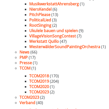
MusikwerkstattAhrensberg
(1)
NiersKendel
(6)
PitchPlease
(13)
PoliticalLied
(3)
RootSinging
(2)
Ukulele bauen und spielen
(9)
VillageVisionSongContest
(7)
Werkstatt Quillo
(47)
WesterwälderSoundPaintingOrchestra
(1)
News
(66)
PMP
(17)
Presse
(1)
TCOM
(1)
TCOM2018
(170)
TCOM2019
(204)
TCOM2020
(1)
TCOM2023
(2)
TCOM2023
(2)
Verband
(40)