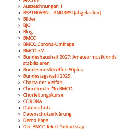
ARCHIV
Auszeichnungen 1
B33TH0V3N… AND3RS! [abgelaufen]
Bilder
BJC
Blog
BMCO
BMCO Corona-Umfrage
BMCO e.V.
Bundeshaushalt 2027: Amateurmusikfonds
stabilisieren
Bundesmusiktreffen 60plus
Bundestagswahl 2025
Charta der Vielfalt
Chordirektor*in BMCO
Chorleitungskurse
CORONA
Datenschutz
Datenschutzerklärung
Demo Page
Der BMCO feiert Geburtstag