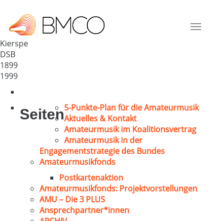
MGV „Eintracht“ 1899 Kierspe
Deutschland
Toggle
58566
navigat
Kierspe
DSB
1899
1999
5-Punkte-Plan für die Amateurmusik
Seiten
Aktuelles & Kontakt
Amateurmusik im Koalitionsvertrag
Amateurmusik in der
Engagementstrategie des Bundes
Amateurmusikfonds
Postkartenaktion
Amateurmusikfonds: Projektvorstellungen
AMU – Die 3 PLUS
Ansprechpartner*innen