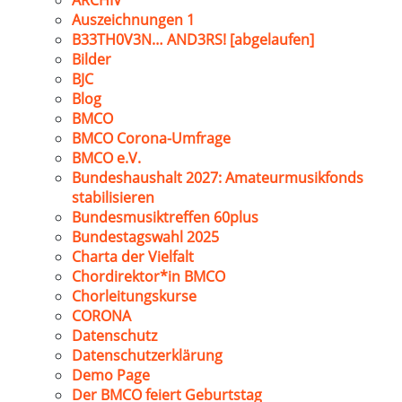
ARCHIV
Auszeichnungen 1
B33TH0V3N… AND3RS! [abgelaufen]
Bilder
BJC
Blog
BMCO
BMCO Corona-Umfrage
BMCO e.V.
Bundeshaushalt 2027: Amateurmusikfonds
stabilisieren
Bundesmusiktreffen 60plus
Bundestagswahl 2025
Charta der Vielfalt
Chordirektor*in BMCO
Chorleitungskurse
CORONA
Datenschutz
Datenschutzerklärung
Demo Page
Der BMCO feiert Geburtstag