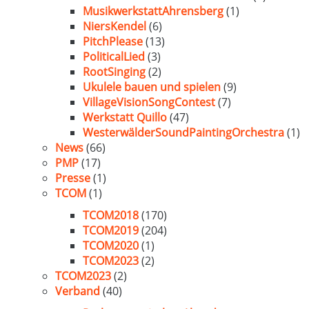
MusikwerkstattAhrensberg
(1)
NiersKendel
(6)
PitchPlease
(13)
PoliticalLied
(3)
RootSinging
(2)
Ukulele bauen und spielen
(9)
VillageVisionSongContest
(7)
Werkstatt Quillo
(47)
WesterwälderSoundPaintingOrchestra
(1)
News
(66)
PMP
(17)
Presse
(1)
TCOM
(1)
TCOM2018
(170)
TCOM2019
(204)
TCOM2020
(1)
TCOM2023
(2)
TCOM2023
(2)
Verband
(40)