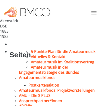
MGV – Eintracht 1883 –
Deutschland
Toggle
34311
navigat
Altenstädt
DSB
1883
1983
5-Punkte-Plan für die Amateurmusik
Seiten
Aktuelles & Kontakt
Amateurmusik im Koalitionsvertrag
Amateurmusik in der
Engagementstrategie des Bundes
Amateurmusikfonds
Postkartenaktion
Amateurmusikfonds: Projektvorstellungen
AMU – Die 3 PLUS
Ansprechpartner*innen