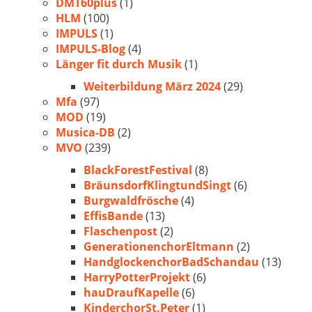
DMT60plus
(1)
HLM
(100)
IMPULS
(1)
IMPULS-Blog
(4)
Länger fit durch Musik
(1)
Weiterbildung März 2024
(29)
Mfa
(97)
MOD
(19)
Musica-DB
(2)
MVO
(239)
BlackForestFestival
(8)
BräunsdorfKlingtundSingt
(6)
Burgwaldfrösche
(4)
EffisBande
(13)
Flaschenpost
(2)
GenerationenchorEltmann
(2)
HandglockenchorBadSchandau
(13)
HarryPotterProjekt
(6)
hauDraufKapelle
(6)
KinderchorSt.Peter
(1)