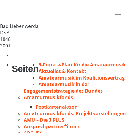
MGV Dobra 1848 e.V.
Deutschland
Toggle
04924
navigat
Bad Liebenwerda
DSB
1848
2001
5-Punkte-Plan für die Amateurmusik
Seiten
Aktuelles & Kontakt
Amateurmusik im Koalitionsvertrag
Amateurmusik in der
Engagementstrategie des Bundes
Amateurmusikfonds
Postkartenaktion
Amateurmusikfonds: Projektvorstellungen
AMU – Die 3 PLUS
Ansprechpartner*innen