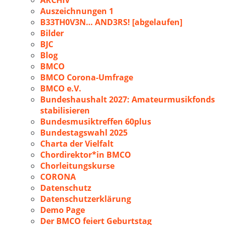
ARCHIV
Auszeichnungen 1
B33TH0V3N… AND3RS! [abgelaufen]
Bilder
BJC
Blog
BMCO
BMCO Corona-Umfrage
BMCO e.V.
Bundeshaushalt 2027: Amateurmusikfonds
stabilisieren
Bundesmusiktreffen 60plus
Bundestagswahl 2025
Charta der Vielfalt
Chordirektor*in BMCO
Chorleitungskurse
CORONA
Datenschutz
Datenschutzerklärung
Demo Page
Der BMCO feiert Geburtstag