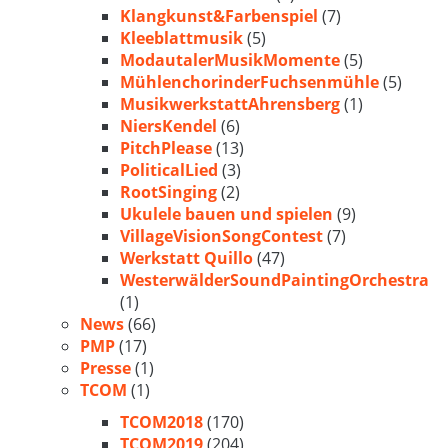
Klangkunst&Farbenspiel
(7)
Kleeblattmusik
(5)
ModautalerMusikMomente
(5)
MühlenchorinderFuchsenmühle
(5)
MusikwerkstattAhrensberg
(1)
NiersKendel
(6)
PitchPlease
(13)
PoliticalLied
(3)
RootSinging
(2)
Ukulele bauen und spielen
(9)
VillageVisionSongContest
(7)
Werkstatt Quillo
(47)
WesterwälderSoundPaintingOrchestra
(1)
News
(66)
PMP
(17)
Presse
(1)
TCOM
(1)
TCOM2018
(170)
TCOM2019
(204)