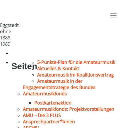
MGV Dithmarsia
Deutschland
Toggle
25721
navigat
Eggstedt
ohne
1888
1989
5-Punkte-Plan für die Amateurmusik
Seiten
Aktuelles & Kontakt
Amateurmusik im Koalitionsvertrag
Amateurmusik in der
Engagementstrategie des Bundes
Amateurmusikfonds
Postkartenaktion
Amateurmusikfonds: Projektvorstellungen
AMU – Die 3 PLUS
Ansprechpartner*innen