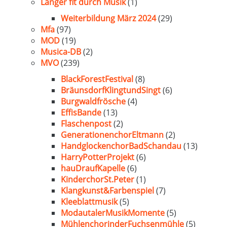
Länger fit durch Musik
(1)
Weiterbildung März 2024
(29)
Mfa
(97)
MOD
(19)
Musica-DB
(2)
MVO
(239)
BlackForestFestival
(8)
BräunsdorfKlingtundSingt
(6)
Burgwaldfrösche
(4)
EffisBande
(13)
Flaschenpost
(2)
GenerationenchorEltmann
(2)
HandglockenchorBadSchandau
(13)
HarryPotterProjekt
(6)
hauDraufKapelle
(6)
KinderchorSt.Peter
(1)
Klangkunst&Farbenspiel
(7)
Kleeblattmusik
(5)
ModautalerMusikMomente
(5)
MühlenchorinderFuchsenmühle
(5)