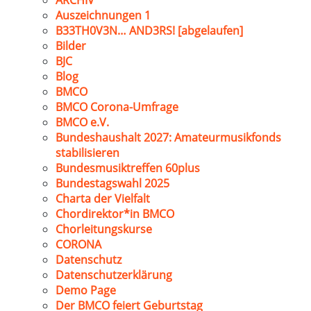
ARCHIV
Auszeichnungen 1
B33TH0V3N… AND3RS! [abgelaufen]
Bilder
BJC
Blog
BMCO
BMCO Corona-Umfrage
BMCO e.V.
Bundeshaushalt 2027: Amateurmusikfonds
stabilisieren
Bundesmusiktreffen 60plus
Bundestagswahl 2025
Charta der Vielfalt
Chordirektor*in BMCO
Chorleitungskurse
CORONA
Datenschutz
Datenschutzerklärung
Demo Page
Der BMCO feiert Geburtstag