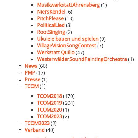
MusikwerkstattAhrensberg
(1)
NiersKendel
(6)
PitchPlease
(13)
PoliticalLied
(3)
RootSinging
(2)
Ukulele bauen und spielen
(9)
VillageVisionSongContest
(7)
Werkstatt Quillo
(47)
WesterwälderSoundPaintingOrchestra
(1)
News
(66)
PMP
(17)
Presse
(1)
TCOM
(1)
TCOM2018
(170)
TCOM2019
(204)
TCOM2020
(1)
TCOM2023
(2)
TCOM2023
(2)
Verband
(40)