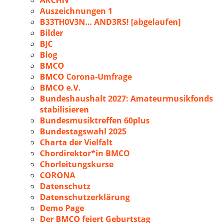
ARCHIV
Auszeichnungen 1
B33TH0V3N… AND3RS! [abgelaufen]
Bilder
BJC
Blog
BMCO
BMCO Corona-Umfrage
BMCO e.V.
Bundeshaushalt 2027: Amateurmusikfonds
stabilisieren
Bundesmusiktreffen 60plus
Bundestagswahl 2025
Charta der Vielfalt
Chordirektor*in BMCO
Chorleitungskurse
CORONA
Datenschutz
Datenschutzerklärung
Demo Page
Der BMCO feiert Geburtstag