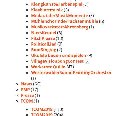
Klangkunst&Farbenspiel
(7)
Kleeblattmusik
(5)
ModautalerMusikMomente
(5)
MühlenchorinderFuchsenmühle
(5)
MusikwerkstattAhrensberg
(1)
NiersKendel
(6)
PitchPlease
(13)
PoliticalLied
(3)
RootSinging
(2)
Ukulele bauen und spielen
(9)
VillageVisionSongContest
(7)
Werkstatt Quillo
(47)
WesterwälderSoundPaintingOrchestra
(1)
News
(66)
PMP
(17)
Presse
(1)
TCOM
(1)
TCOM2018
(170)
TCOM2019
(204)