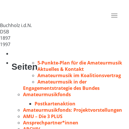
MGV Dibbersen v. 1897 e.V.
Deutschland
Toggle
21244
navigat
Buchholz i.d.N.
DSB
1897
1997
5-Punkte-Plan für die Amateurmusik
Seiten
Aktuelles & Kontakt
Amateurmusik im Koalitionsvertrag
Amateurmusik in der
Engagementstrategie des Bundes
Amateurmusikfonds
Postkartenaktion
Amateurmusikfonds: Projektvorstellungen
AMU – Die 3 PLUS
Ansprechpartner*innen