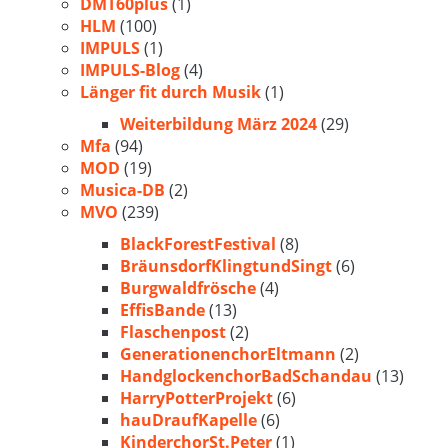
DMT60plus
(1)
HLM
(100)
IMPULS
(1)
IMPULS-Blog
(4)
Länger fit durch Musik
(1)
Weiterbildung März 2024
(29)
Mfa
(94)
MOD
(19)
Musica-DB
(2)
MVO
(239)
BlackForestFestival
(8)
BräunsdorfKlingtundSingt
(6)
Burgwaldfrösche
(4)
EffisBande
(13)
Flaschenpost
(2)
GenerationenchorEltmann
(2)
HandglockenchorBadSchandau
(13)
HarryPotterProjekt
(6)
hauDraufKapelle
(6)
KinderchorSt.Peter
(1)