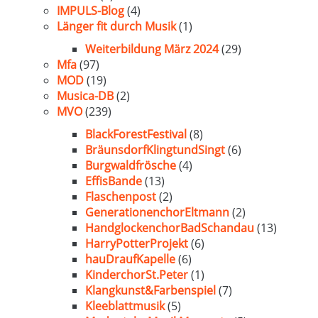
IMPULS-Blog
(4)
Länger fit durch Musik
(1)
Weiterbildung März 2024
(29)
Mfa
(97)
MOD
(19)
Musica-DB
(2)
MVO
(239)
BlackForestFestival
(8)
BräunsdorfKlingtundSingt
(6)
Burgwaldfrösche
(4)
EffisBande
(13)
Flaschenpost
(2)
GenerationenchorEltmann
(2)
HandglockenchorBadSchandau
(13)
HarryPotterProjekt
(6)
hauDraufKapelle
(6)
KinderchorSt.Peter
(1)
Klangkunst&Farbenspiel
(7)
Kleeblattmusik
(5)