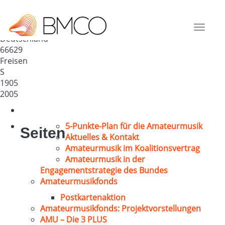
MGV Concordia Grügelborn
1905
Toggle
Deutschland
navigat
66629
Freisen
S
1905
2005
5-Punkte-Plan für die Amateurmusik
Seiten
Aktuelles & Kontakt
Amateurmusik im Koalitionsvertrag
Amateurmusik in der
Engagementstrategie des Bundes
Amateurmusikfonds
Postkartenaktion
Amateurmusikfonds: Projektvorstellungen
AMU – Die 3 PLUS