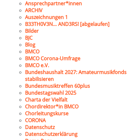
Ansprechpartner*innen
ARCHIV
Auszeichnungen 1
B33TH0V3N… AND3RS! [abgelaufen]
Bilder
BJC
Blog
BMCO
BMCO Corona-Umfrage
BMCO e.V.
Bundeshaushalt 2027: Amateurmusikfonds
stabilisieren
Bundesmusiktreffen 60plus
Bundestagswahl 2025
Charta der Vielfalt
Chordirektor*in BMCO
Chorleitungskurse
CORONA
Datenschutz
Datenschutzerklärung