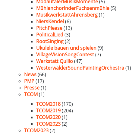
ModautalerMusikMomente
(5)
MühlenchorinderFuchsenmühle
(5)
MusikwerkstattAhrensberg
(1)
NiersKendel
(6)
PitchPlease
(13)
PoliticalLied
(3)
RootSinging
(2)
Ukulele bauen und spielen
(9)
VillageVisionSongContest
(7)
Werkstatt Quillo
(47)
WesterwälderSoundPaintingOrchestra
(1)
News
(66)
PMP
(17)
Presse
(1)
TCOM
(1)
TCOM2018
(170)
TCOM2019
(204)
TCOM2020
(1)
TCOM2023
(2)
TCOM2023
(2)