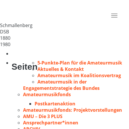
MGV Concordia Gem. Chor
Deutschland
Toggle
57392
navigat
Schmallenberg
DSB
1880
1980
5-Punkte-Plan für die Amateurmusik
Seiten
Aktuelles & Kontakt
Amateurmusik im Koalitionsvertrag
Amateurmusik in der
Engagementstrategie des Bundes
Amateurmusikfonds
Postkartenaktion
Amateurmusikfonds: Projektvorstellungen
AMU – Die 3 PLUS
Ansprechpartner*innen