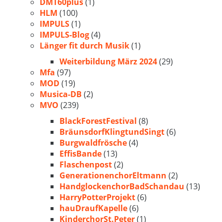
DMT60plus
(1)
HLM
(100)
IMPULS
(1)
IMPULS-Blog
(4)
Länger fit durch Musik
(1)
Weiterbildung März 2024
(29)
Mfa
(97)
MOD
(19)
Musica-DB
(2)
MVO
(239)
BlackForestFestival
(8)
BräunsdorfKlingtundSingt
(6)
Burgwaldfrösche
(4)
EffisBande
(13)
Flaschenpost
(2)
GenerationenchorEltmann
(2)
HandglockenchorBadSchandau
(13)
HarryPotterProjekt
(6)
hauDraufKapelle
(6)
KinderchorSt.Peter
(1)