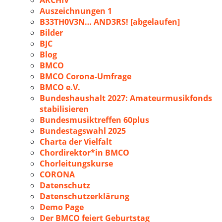
ARCHIV
Auszeichnungen 1
B33TH0V3N… AND3RS! [abgelaufen]
Bilder
BJC
Blog
BMCO
BMCO Corona-Umfrage
BMCO e.V.
Bundeshaushalt 2027: Amateurmusikfonds
stabilisieren
Bundesmusiktreffen 60plus
Bundestagswahl 2025
Charta der Vielfalt
Chordirektor*in BMCO
Chorleitungskurse
CORONA
Datenschutz
Datenschutzerklärung
Demo Page
Der BMCO feiert Geburtstag