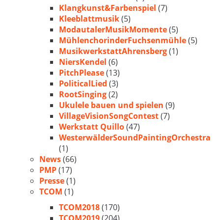
Klangkunst&Farbenspiel
(7)
Kleeblattmusik
(5)
ModautalerMusikMomente
(5)
MühlenchorinderFuchsenmühle
(5)
MusikwerkstattAhrensberg
(1)
NiersKendel
(6)
PitchPlease
(13)
PoliticalLied
(3)
RootSinging
(2)
Ukulele bauen und spielen
(9)
VillageVisionSongContest
(7)
Werkstatt Quillo
(47)
WesterwälderSoundPaintingOrchestra
(1)
News
(66)
PMP
(17)
Presse
(1)
TCOM
(1)
TCOM2018
(170)
TCOM2019
(204)