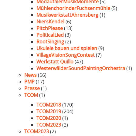
ModautalerMusikMomente
(5)
MühlenchorinderFuchsenmühle
(5)
MusikwerkstattAhrensberg
(1)
NiersKendel
(6)
PitchPlease
(13)
PoliticalLied
(3)
RootSinging
(2)
Ukulele bauen und spielen
(9)
VillageVisionSongContest
(7)
Werkstatt Quillo
(47)
WesterwälderSoundPaintingOrchestra
(1)
News
(66)
PMP
(17)
Presse
(1)
TCOM
(1)
TCOM2018
(170)
TCOM2019
(204)
TCOM2020
(1)
TCOM2023
(2)
TCOM2023
(2)