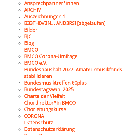
Ansprechpartner*innen
ARCHIV
Auszeichnungen 1
B33TH0V3N… AND3RS! [abgelaufen]
Bilder
BJC
Blog
BMCO
BMCO Corona-Umfrage
BMCO e.V.
Bundeshaushalt 2027: Amateurmusikfonds
stabilisieren
Bundesmusiktreffen 60plus
Bundestagswahl 2025
Charta der Vielfalt
Chordirektor*in BMCO
Chorleitungskurse
CORONA
Datenschutz
Datenschutzerklärung