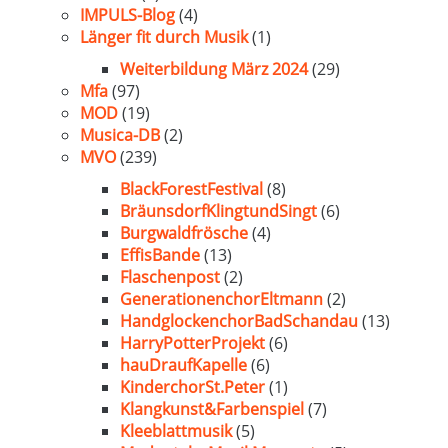
IMPULS-Blog
(4)
Länger fit durch Musik
(1)
Weiterbildung März 2024
(29)
Mfa
(97)
MOD
(19)
Musica-DB
(2)
MVO
(239)
BlackForestFestival
(8)
BräunsdorfKlingtundSingt
(6)
Burgwaldfrösche
(4)
EffisBande
(13)
Flaschenpost
(2)
GenerationenchorEltmann
(2)
HandglockenchorBadSchandau
(13)
HarryPotterProjekt
(6)
hauDraufKapelle
(6)
KinderchorSt.Peter
(1)
Klangkunst&Farbenspiel
(7)
Kleeblattmusik
(5)