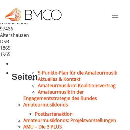
MGV Concordia Altershausen
Sechsthal
Toggle
Deutschland
navigat
97486
Altershausen
DSB
1865
1965
5-Punkte-Plan für die Amateurmusik
Seiten
Aktuelles & Kontakt
Amateurmusik im Koalitionsvertrag
Amateurmusik in der
Engagementstrategie des Bundes
Amateurmusikfonds
Postkartenaktion
Amateurmusikfonds: Projektvorstellungen
AMU – Die 3 PLUS