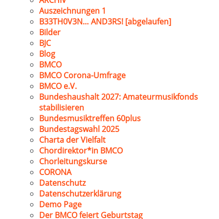
ARCHIV
Auszeichnungen 1
B33TH0V3N… AND3RS! [abgelaufen]
Bilder
BJC
Blog
BMCO
BMCO Corona-Umfrage
BMCO e.V.
Bundeshaushalt 2027: Amateurmusikfonds
stabilisieren
Bundesmusiktreffen 60plus
Bundestagswahl 2025
Charta der Vielfalt
Chordirektor*in BMCO
Chorleitungskurse
CORONA
Datenschutz
Datenschutzerklärung
Demo Page
Der BMCO feiert Geburtstag