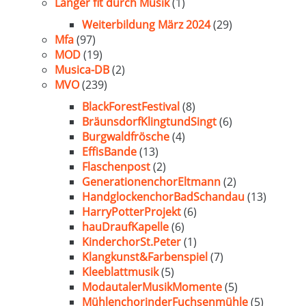
Länger fit durch Musik
(1)
Weiterbildung März 2024
(29)
Mfa
(97)
MOD
(19)
Musica-DB
(2)
MVO
(239)
BlackForestFestival
(8)
BräunsdorfKlingtundSingt
(6)
Burgwaldfrösche
(4)
EffisBande
(13)
Flaschenpost
(2)
GenerationenchorEltmann
(2)
HandglockenchorBadSchandau
(13)
HarryPotterProjekt
(6)
hauDraufKapelle
(6)
KinderchorSt.Peter
(1)
Klangkunst&Farbenspiel
(7)
Kleeblattmusik
(5)
ModautalerMusikMomente
(5)
MühlenchorinderFuchsenmühle
(5)