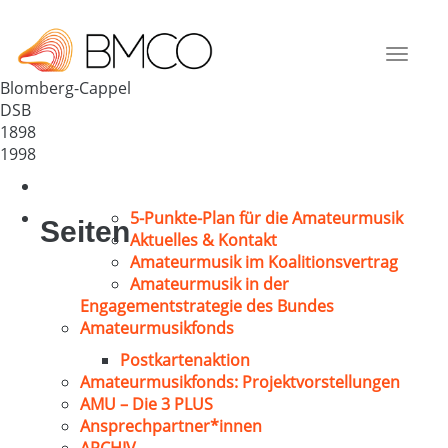
MGV Cappel e.V.
Deutschland
Toggle
32825
navigat
Blomberg-Cappel
DSB
1898
1998
5-Punkte-Plan für die Amateurmusik
Seiten
Aktuelles & Kontakt
Amateurmusik im Koalitionsvertrag
Amateurmusik in der
Engagementstrategie des Bundes
Amateurmusikfonds
Postkartenaktion
Amateurmusikfonds: Projektvorstellungen
AMU – Die 3 PLUS
Ansprechpartner*innen