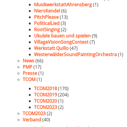
MusikwerkstattAhrensberg
(1)
NiersKendel
(6)
PitchPlease
(13)
PoliticalLied
(3)
RootSinging
(2)
Ukulele bauen und spielen
(9)
VillageVisionSongContest
(7)
Werkstatt Quillo
(47)
WesterwälderSoundPaintingOrchestra
(1)
News
(66)
PMP
(17)
Presse
(1)
TCOM
(1)
TCOM2018
(170)
TCOM2019
(204)
TCOM2020
(1)
TCOM2023
(2)
TCOM2023
(2)
Verband
(40)