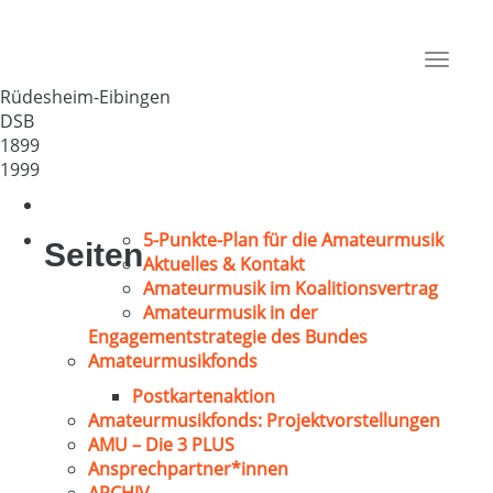
MGV Cäcilia Eibingen
Deutschland
Toggle
65385
navigat
Rüdesheim-Eibingen
DSB
1899
1999
5-Punkte-Plan für die Amateurmusik
Seiten
Aktuelles & Kontakt
Amateurmusik im Koalitionsvertrag
Amateurmusik in der
Engagementstrategie des Bundes
Amateurmusikfonds
Postkartenaktion
Amateurmusikfonds: Projektvorstellungen
AMU – Die 3 PLUS
Ansprechpartner*innen