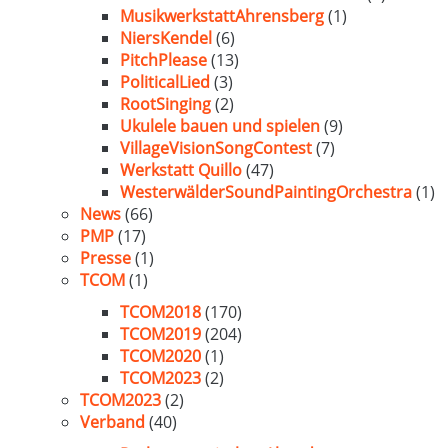
MusikwerkstattAhrensberg
(1)
NiersKendel
(6)
PitchPlease
(13)
PoliticalLied
(3)
RootSinging
(2)
Ukulele bauen und spielen
(9)
VillageVisionSongContest
(7)
Werkstatt Quillo
(47)
WesterwälderSoundPaintingOrchestra
(1)
News
(66)
PMP
(17)
Presse
(1)
TCOM
(1)
TCOM2018
(170)
TCOM2019
(204)
TCOM2020
(1)
TCOM2023
(2)
TCOM2023
(2)
Verband
(40)