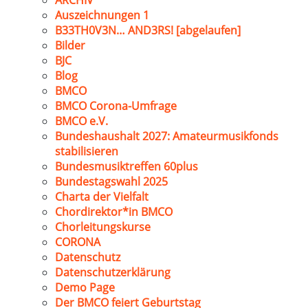
ARCHIV
Auszeichnungen 1
B33TH0V3N… AND3RS! [abgelaufen]
Bilder
BJC
Blog
BMCO
BMCO Corona-Umfrage
BMCO e.V.
Bundeshaushalt 2027: Amateurmusikfonds
stabilisieren
Bundesmusiktreffen 60plus
Bundestagswahl 2025
Charta der Vielfalt
Chordirektor*in BMCO
Chorleitungskurse
CORONA
Datenschutz
Datenschutzerklärung
Demo Page
Der BMCO feiert Geburtstag