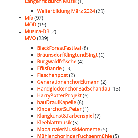
Länger fit durch Musik
(1)
Weiterbildung März 2024
(29)
Mfa
(97)
MOD
(19)
Musica-DB
(2)
MVO
(239)
BlackForestFestival
(8)
BräunsdorfKlingtundSingt
(6)
Burgwaldfrösche
(4)
EffisBande
(13)
Flaschenpost
(2)
GenerationenchorEltmann
(2)
HandglockenchorBadSchandau
(13)
HarryPotterProjekt
(6)
hauDraufKapelle
(6)
KinderchorSt.Peter
(1)
Klangkunst&Farbenspiel
(7)
Kleeblattmusik
(5)
ModautalerMusikMomente
(5)
MühlenchorinderFuchsenmühle
(5)