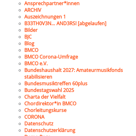
Ansprechpartner*innen
ARCHIV
Auszeichnungen 1
B33TH0V3N… AND3RS! [abgelaufen]
Bilder
BJC
Blog
BMCO
BMCO Corona-Umfrage
BMCO e.V.
Bundeshaushalt 2027: Amateurmusikfonds
stabilisieren
Bundesmusiktreffen 60plus
Bundestagswahl 2025
Charta der Vielfalt
Chordirektor*in BMCO
Chorleitungskurse
CORONA
Datenschutz
Datenschutzerklärung