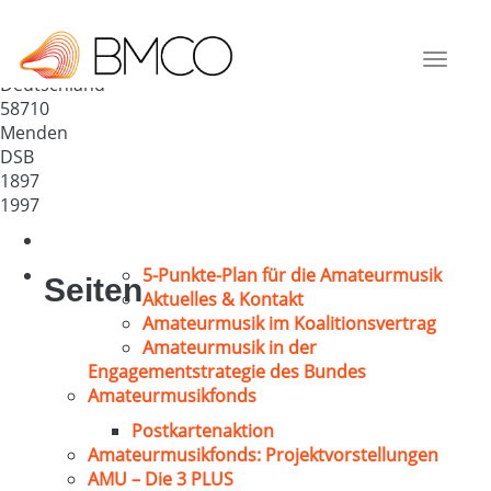
MGV „Cäcilia“ 1897
Lendringsen
Toggle
Deutschland
navigat
58710
Menden
DSB
1897
1997
5-Punkte-Plan für die Amateurmusik
Seiten
Aktuelles & Kontakt
Amateurmusik im Koalitionsvertrag
Amateurmusik in der
Engagementstrategie des Bundes
Amateurmusikfonds
Postkartenaktion
Amateurmusikfonds: Projektvorstellungen
AMU – Die 3 PLUS