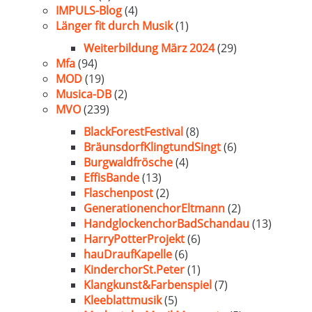
IMPULS-Blog
(4)
Länger fit durch Musik
(1)
Weiterbildung März 2024
(29)
Mfa
(94)
MOD
(19)
Musica-DB
(2)
MVO
(239)
BlackForestFestival
(8)
BräunsdorfKlingtundSingt
(6)
Burgwaldfrösche
(4)
EffisBande
(13)
Flaschenpost
(2)
GenerationenchorEltmann
(2)
HandglockenchorBadSchandau
(13)
HarryPotterProjekt
(6)
hauDraufKapelle
(6)
KinderchorSt.Peter
(1)
Klangkunst&Farbenspiel
(7)
Kleeblattmusik
(5)