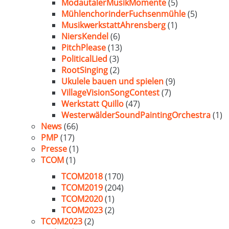
ModautalerMusikMomente
(5)
MühlenchorinderFuchsenmühle
(5)
MusikwerkstattAhrensberg
(1)
NiersKendel
(6)
PitchPlease
(13)
PoliticalLied
(3)
RootSinging
(2)
Ukulele bauen und spielen
(9)
VillageVisionSongContest
(7)
Werkstatt Quillo
(47)
WesterwälderSoundPaintingOrchestra
(1)
News
(66)
PMP
(17)
Presse
(1)
TCOM
(1)
TCOM2018
(170)
TCOM2019
(204)
TCOM2020
(1)
TCOM2023
(2)
TCOM2023
(2)