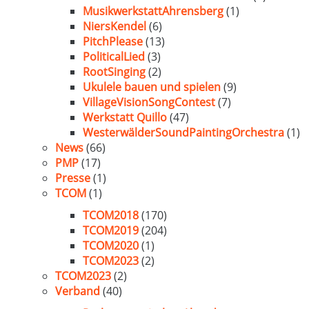
MusikwerkstattAhrensberg
(1)
NiersKendel
(6)
PitchPlease
(13)
PoliticalLied
(3)
RootSinging
(2)
Ukulele bauen und spielen
(9)
VillageVisionSongContest
(7)
Werkstatt Quillo
(47)
WesterwälderSoundPaintingOrchestra
(1)
News
(66)
PMP
(17)
Presse
(1)
TCOM
(1)
TCOM2018
(170)
TCOM2019
(204)
TCOM2020
(1)
TCOM2023
(2)
TCOM2023
(2)
Verband
(40)