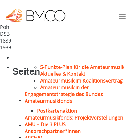
MGV Cäcilia 1889 Pohl e.V.
Deutschland
Toggle
56357
navigat
Pohl
DSB
1889
1989
5-Punkte-Plan für die Amateurmusik
Seiten
Aktuelles & Kontakt
Amateurmusik im Koalitionsvertrag
Amateurmusik in der
Engagementstrategie des Bundes
Amateurmusikfonds
Postkartenaktion
Amateurmusikfonds: Projektvorstellungen
AMU – Die 3 PLUS
Ansprechpartner*innen