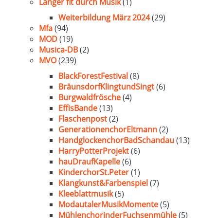
Länger fit durch Musik
(1)
Weiterbildung März 2024
(29)
Mfa
(94)
MOD
(19)
Musica-DB
(2)
MVO
(239)
BlackForestFestival
(8)
BräunsdorfKlingtundSingt
(6)
Burgwaldfrösche
(4)
EffisBande
(13)
Flaschenpost
(2)
GenerationenchorEltmann
(2)
HandglockenchorBadSchandau
(13)
HarryPotterProjekt
(6)
hauDraufKapelle
(6)
KinderchorSt.Peter
(1)
Klangkunst&Farbenspiel
(7)
Kleeblattmusik
(5)
ModautalerMusikMomente
(5)
MühlenchorinderFuchsenmühle
(5)