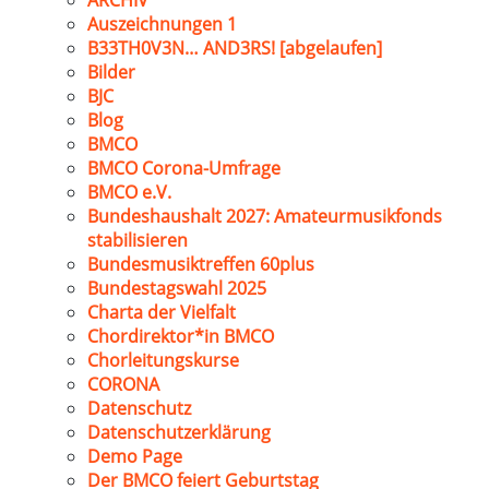
ARCHIV
Auszeichnungen 1
B33TH0V3N… AND3RS! [abgelaufen]
Bilder
BJC
Blog
BMCO
BMCO Corona-Umfrage
BMCO e.V.
Bundeshaushalt 2027: Amateurmusikfonds
stabilisieren
Bundesmusiktreffen 60plus
Bundestagswahl 2025
Charta der Vielfalt
Chordirektor*in BMCO
Chorleitungskurse
CORONA
Datenschutz
Datenschutzerklärung
Demo Page
Der BMCO feiert Geburtstag