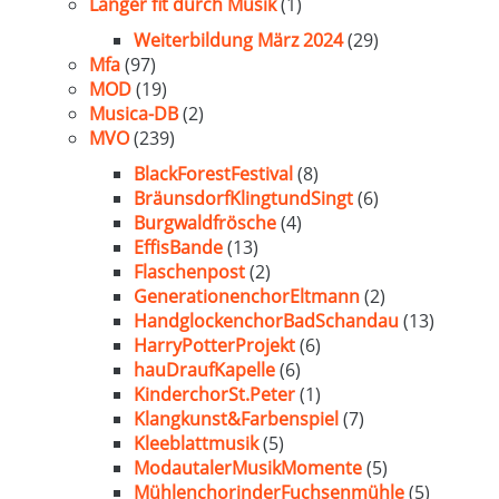
Länger fit durch Musik
(1)
Weiterbildung März 2024
(29)
Mfa
(97)
MOD
(19)
Musica-DB
(2)
MVO
(239)
BlackForestFestival
(8)
BräunsdorfKlingtundSingt
(6)
Burgwaldfrösche
(4)
EffisBande
(13)
Flaschenpost
(2)
GenerationenchorEltmann
(2)
HandglockenchorBadSchandau
(13)
HarryPotterProjekt
(6)
hauDraufKapelle
(6)
KinderchorSt.Peter
(1)
Klangkunst&Farbenspiel
(7)
Kleeblattmusik
(5)
ModautalerMusikMomente
(5)
MühlenchorinderFuchsenmühle
(5)