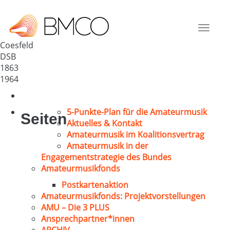
MGV „Cäcilia“ 1863 Coesfeld
Deutschland
Toggle
48653
navigat
Coesfeld
DSB
1863
1964
5-Punkte-Plan für die Amateurmusik
Seiten
Aktuelles & Kontakt
Amateurmusik im Koalitionsvertrag
Amateurmusik in der
Engagementstrategie des Bundes
Amateurmusikfonds
Postkartenaktion
Amateurmusikfonds: Projektvorstellungen
AMU – Die 3 PLUS
Ansprechpartner*innen