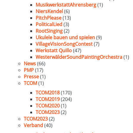
MusikwerkstattAhrensberg
(1)
NiersKendel
(6)
PitchPlease
(13)
PoliticalLied
(3)
RootSinging
(2)
Ukulele bauen und spielen
(9)
VillageVisionSongContest
(7)
Werkstatt Quillo
(47)
WesterwälderSoundPaintingOrchestra
(1)
News
(66)
PMP
(17)
Presse
(1)
TCOM
(1)
TCOM2018
(170)
TCOM2019
(204)
TCOM2020
(1)
TCOM2023
(2)
TCOM2023
(2)
Verband
(40)