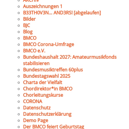
ARCHIV
Auszeichnungen 1
B33TH0V3N… AND3RS! [abgelaufen]
Bilder
BJC
Blog
BMCO
BMCO Corona-Umfrage
BMCO e.V.
Bundeshaushalt 2027: Amateurmusikfonds
stabilisieren
Bundesmusiktreffen 60plus
Bundestagswahl 2025
Charta der Vielfalt
Chordirektor*in BMCO
Chorleitungskurse
CORONA
Datenschutz
Datenschutzerklärung
Demo Page
Der BMCO feiert Geburtstag