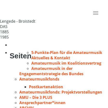
MGV Broistedt
Deutschland
Toggle
38268
navigat
Lengede - Broistedt
DAS
1885
1985
5-Punkte-Plan für die Amateurmusik
Seiten
Aktuelles & Kontakt
Amateurmusik im Koalitionsvertrag
Amateurmusik in der
Engagementstrategie des Bundes
Amateurmusikfonds
Postkartenaktion
Amateurmusikfonds: Projektvorstellungen
AMU – Die 3 PLUS
Ansprechpartner*innen