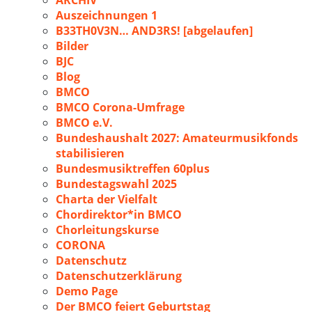
ARCHIV
Auszeichnungen 1
B33TH0V3N… AND3RS! [abgelaufen]
Bilder
BJC
Blog
BMCO
BMCO Corona-Umfrage
BMCO e.V.
Bundeshaushalt 2027: Amateurmusikfonds
stabilisieren
Bundesmusiktreffen 60plus
Bundestagswahl 2025
Charta der Vielfalt
Chordirektor*in BMCO
Chorleitungskurse
CORONA
Datenschutz
Datenschutzerklärung
Demo Page
Der BMCO feiert Geburtstag