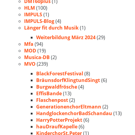
DMT60plus
(1)
HLM
(100)
IMPULS
(1)
IMPULS-Blog
(4)
Länger fit durch Musik
(1)
Weiterbildung März 2024
(29)
Mfa
(94)
MOD
(19)
Musica-DB
(2)
MVO
(239)
BlackForestFestival
(8)
BräunsdorfKlingtundSingt
(6)
Burgwaldfrösche
(4)
EffisBande
(13)
Flaschenpost
(2)
GenerationenchorEltmann
(2)
HandglockenchorBadSchandau
(13)
HarryPotterProjekt
(6)
hauDraufKapelle
(6)
KinderchorSt.Peter
(1)