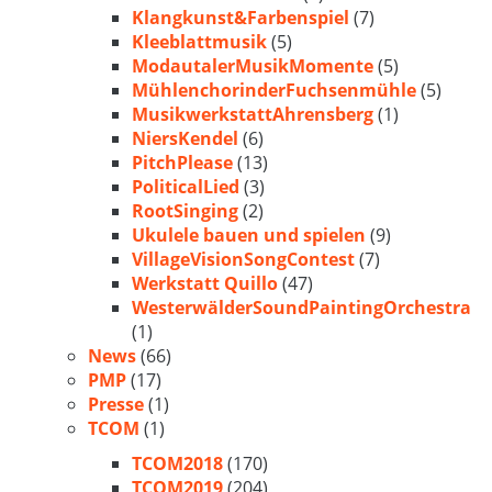
Klangkunst&Farbenspiel
(7)
Kleeblattmusik
(5)
ModautalerMusikMomente
(5)
MühlenchorinderFuchsenmühle
(5)
MusikwerkstattAhrensberg
(1)
NiersKendel
(6)
PitchPlease
(13)
PoliticalLied
(3)
RootSinging
(2)
Ukulele bauen und spielen
(9)
VillageVisionSongContest
(7)
Werkstatt Quillo
(47)
WesterwälderSoundPaintingOrchestra
(1)
News
(66)
PMP
(17)
Presse
(1)
TCOM
(1)
TCOM2018
(170)
TCOM2019
(204)