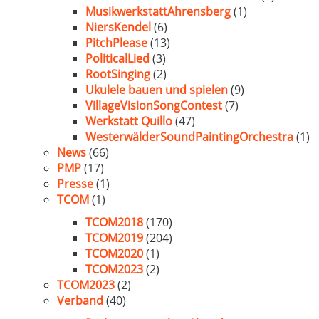
MusikwerkstattAhrensberg
(1)
NiersKendel
(6)
PitchPlease
(13)
PoliticalLied
(3)
RootSinging
(2)
Ukulele bauen und spielen
(9)
VillageVisionSongContest
(7)
Werkstatt Quillo
(47)
WesterwälderSoundPaintingOrchestra
(1)
News
(66)
PMP
(17)
Presse
(1)
TCOM
(1)
TCOM2018
(170)
TCOM2019
(204)
TCOM2020
(1)
TCOM2023
(2)
TCOM2023
(2)
Verband
(40)