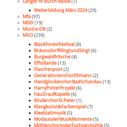
Länger fit durch Musik
(1)
Weiterbildung März 2024
(29)
Mfa
(97)
MOD
(19)
Musica-DB
(2)
MVO
(239)
BlackForestFestival
(8)
BräunsdorfKlingtundSingt
(6)
Burgwaldfrösche
(4)
EffisBande
(13)
Flaschenpost
(2)
GenerationenchorEltmann
(2)
HandglockenchorBadSchandau
(13)
HarryPotterProjekt
(6)
hauDraufKapelle
(6)
KinderchorSt.Peter
(1)
Klangkunst&Farbenspiel
(7)
Kleeblattmusik
(5)
ModautalerMusikMomente
(5)
MühlenchorinderFuchsenmühle
(5)