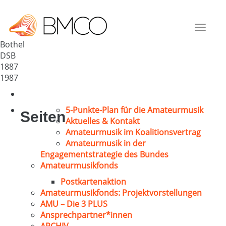
MGV Bothel
Deutschland
Toggle
27386
navigat
Bothel
DSB
1887
1987
5-Punkte-Plan für die Amateurmusik
Seiten
Aktuelles & Kontakt
Amateurmusik im Koalitionsvertrag
Amateurmusik in der
Engagementstrategie des Bundes
Amateurmusikfonds
Postkartenaktion
Amateurmusikfonds: Projektvorstellungen
AMU – Die 3 PLUS
Ansprechpartner*innen