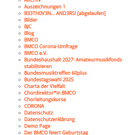
ARCHIV
Auszeichnungen 1
B33TH0V3N… AND3RS! [abgelaufen]
Bilder
BJC
Blog
BMCO
BMCO Corona-Umfrage
BMCO e.V.
Bundeshaushalt 2027: Amateurmusikfonds
stabilisieren
Bundesmusiktreffen 60plus
Bundestagswahl 2025
Charta der Vielfalt
Chordirektor*in BMCO
Chorleitungskurse
CORONA
Datenschutz
Datenschutzerklärung
Demo Page
Der BMCO feiert Geburtstag