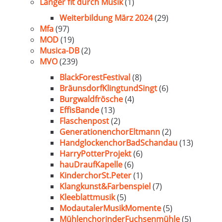
Länger fit durch Musik
(1)
Weiterbildung März 2024
(29)
Mfa
(97)
MOD
(19)
Musica-DB
(2)
MVO
(239)
BlackForestFestival
(8)
BräunsdorfKlingtundSingt
(6)
Burgwaldfrösche
(4)
EffisBande
(13)
Flaschenpost
(2)
GenerationenchorEltmann
(2)
HandglockenchorBadSchandau
(13)
HarryPotterProjekt
(6)
hauDraufKapelle
(6)
KinderchorSt.Peter
(1)
Klangkunst&Farbenspiel
(7)
Kleeblattmusik
(5)
ModautalerMusikMomente
(5)
MühlenchorinderFuchsenmühle
(5)