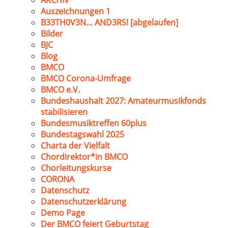
ARCHIV
Auszeichnungen 1
B33TH0V3N… AND3RS! [abgelaufen]
Bilder
BJC
Blog
BMCO
BMCO Corona-Umfrage
BMCO e.V.
Bundeshaushalt 2027: Amateurmusikfonds
stabilisieren
Bundesmusiktreffen 60plus
Bundestagswahl 2025
Charta der Vielfalt
Chordirektor*in BMCO
Chorleitungskurse
CORONA
Datenschutz
Datenschutzerklärung
Demo Page
Der BMCO feiert Geburtstag