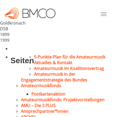
MGV 1899 Nemmersdorf
Deutschland
Toggle
95497
navigat
Goldkronach
DSB
1899
1999
5-Punkte-Plan für die Amateurmusik
Seiten
Aktuelles & Kontakt
Amateurmusik im Koalitionsvertrag
Amateurmusik in der
Engagementstrategie des Bundes
Amateurmusikfonds
Postkartenaktion
Amateurmusikfonds: Projektvorstellungen
AMU – Die 3 PLUS
Ansprechpartner*innen