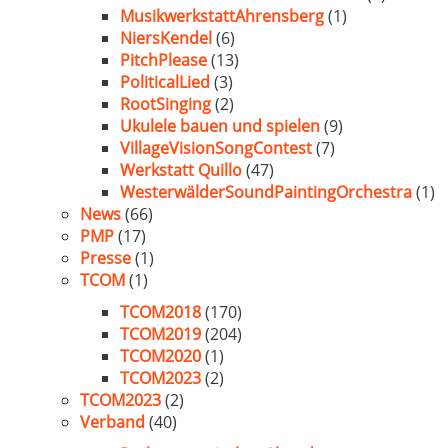
MusikwerkstattAhrensberg
(1)
NiersKendel
(6)
PitchPlease
(13)
PoliticalLied
(3)
RootSinging
(2)
Ukulele bauen und spielen
(9)
VillageVisionSongContest
(7)
Werkstatt Quillo
(47)
WesterwälderSoundPaintingOrchestra
(1)
News
(66)
PMP
(17)
Presse
(1)
TCOM
(1)
TCOM2018
(170)
TCOM2019
(204)
TCOM2020
(1)
TCOM2023
(2)
TCOM2023
(2)
Verband
(40)