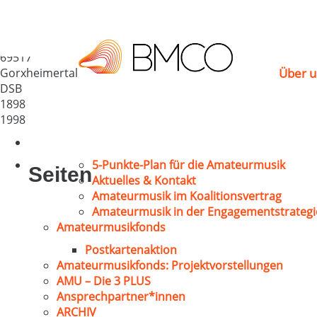
MGV 1898 Liederkranz
Deutschland
69517
Gorxheimertal
Über u
DSB
1898
1998
5-Punkte-Plan für die Amateurmusik
Seiten
Aktuelles & Kontakt
Amateurmusik im Koalitionsvertrag
Amateurmusik in der Engagementstrategi
Amateurmusikfonds
Postkartenaktion
Amateurmusikfonds: Projektvorstellungen
AMU – Die 3 PLUS
Ansprechpartner*innen
ARCHIV