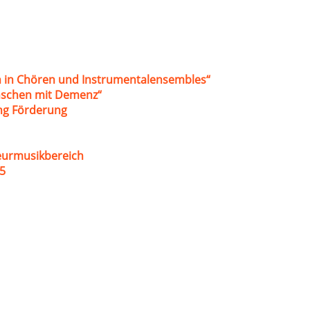
 in Chören und Instrumentalensembles“
nschen mit Demenz“
ung Förderung
eurmusikbereich
5