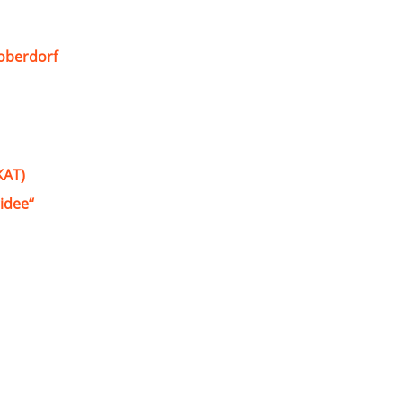
oberdorf
KAT)
idee“