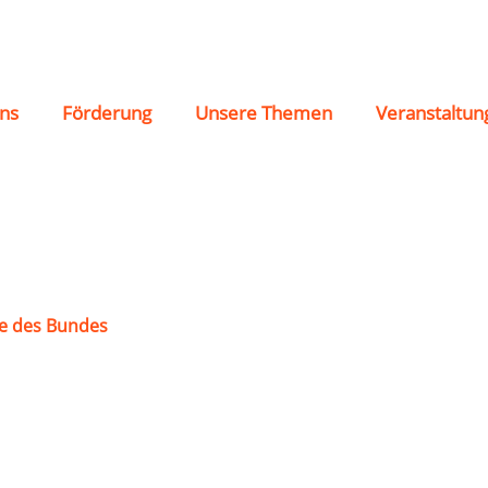
 Trösel e.V.
ns
Förderung
Unsere Themen
Veranstaltun
e des Bundes