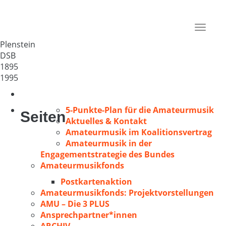
MGV 1895 Plenstein
Deutschland
Toggle
92714
navigat
Plenstein
DSB
1895
1995
5-Punkte-Plan für die Amateurmusik
Seiten
Aktuelles & Kontakt
Amateurmusik im Koalitionsvertrag
Amateurmusik in der
Engagementstrategie des Bundes
Amateurmusikfonds
Postkartenaktion
Amateurmusikfonds: Projektvorstellungen
AMU – Die 3 PLUS
Ansprechpartner*innen