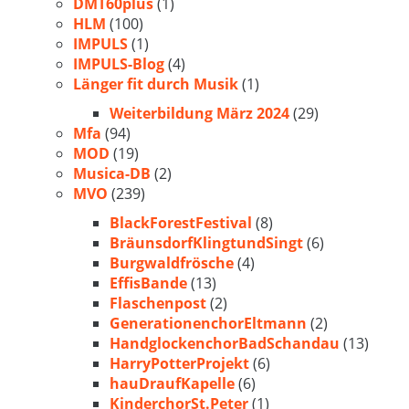
DMT60plus
(1)
HLM
(100)
IMPULS
(1)
IMPULS-Blog
(4)
Länger fit durch Musik
(1)
Weiterbildung März 2024
(29)
Mfa
(94)
MOD
(19)
Musica-DB
(2)
MVO
(239)
BlackForestFestival
(8)
BräunsdorfKlingtundSingt
(6)
Burgwaldfrösche
(4)
EffisBande
(13)
Flaschenpost
(2)
GenerationenchorEltmann
(2)
HandglockenchorBadSchandau
(13)
HarryPotterProjekt
(6)
hauDraufKapelle
(6)
KinderchorSt.Peter
(1)