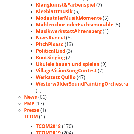
Klangkunst&Farbenspiel
(7)
Kleeblattmusik
(5)
ModautalerMusikMomente
(5)
MühlenchorinderFuchsenmühle
(5)
MusikwerkstattAhrensberg
(1)
NiersKendel
(6)
PitchPlease
(13)
PoliticalLied
(3)
RootSinging
(2)
Ukulele bauen und spielen
(9)
VillageVisionSongContest
(7)
Werkstatt Quillo
(47)
WesterwälderSoundPaintingOrchestra
(1)
News
(66)
PMP
(17)
Presse
(1)
TCOM
(1)
TCOM2018
(170)
TCOM2019
(204)