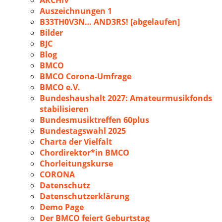
ARCHIV
Auszeichnungen 1
B33TH0V3N… AND3RS! [abgelaufen]
Bilder
BJC
Blog
BMCO
BMCO Corona-Umfrage
BMCO e.V.
Bundeshaushalt 2027: Amateurmusikfonds
stabilisieren
Bundesmusiktreffen 60plus
Bundestagswahl 2025
Charta der Vielfalt
Chordirektor*in BMCO
Chorleitungskurse
CORONA
Datenschutz
Datenschutzerklärung
Demo Page
Der BMCO feiert Geburtstag