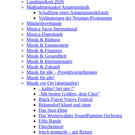
Landmusikort 2026
Maßnahmenpaket Amateurmusik
Schaffung eines Amateurmusikfonds
Verlängerung der Neustart-Programme
Mitgliedsverbände
Musica Sacra International
Musica-Datenbank
Musik & Bildung
Musik & Engagement
Musik & Finanzen
Musik & Gesundheit
Musik & Internationales
Musik & Zukunft
Musik für alle – Projektvorstellungen
Musik für alle!
Musik vor Ort [abgelaufen]
„ kultur? bei uns !“
„Mit besten Grüßen, dein Chor“
Black Forest Voices Festival
Bräunsdorf klingt und singt
Das Sing-Ding
Das Westerwälder SoundPainting Orchestra
Effis Bande
Flaschenpost
frisch gemischt – auf Reisen