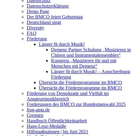
Datenschutz
Datenschutzerklärung
Demo Page
Der BMCO feiert Geburtstag
Deutschland singt
Diversity
FAQ
Förderung
Länger fit durch Musik!
Demenz Partner Schulung „Musizieren in
Chören und Instrumentalensembles“
Kongress „Musizieren für und mit
Menschen mit Demenz“
Länger fit durch Musik! – Ausschreibung
Förderung
Übersicht die Förderprogramme im BMCO
Übersicht die Förderprogramme im BMCO
Förderung von Demokratie und Vielfalt im
Amateurmusikbereich
Forderungen des BMCO zur Bundestagswahl 2025
frag-amu.de
Gremien
Handbuch Öffentlichkeitsarbeit
Hans-Lenz-Medaille
Hilfsmaßnahmen | bis Juni 2021