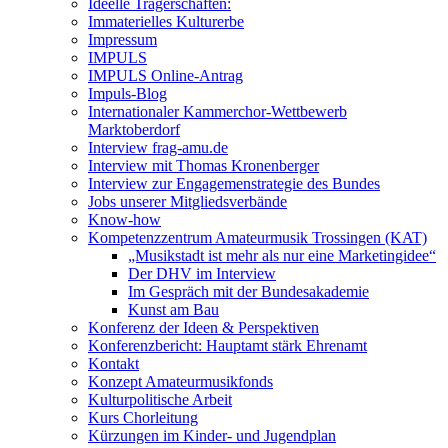
Ideelle Trägerschaften:
Immaterielles Kulturerbe
Impressum
IMPULS
IMPULS Online-Antrag
Impuls-Blog
Internationaler Kammerchor-Wettbewerb
Marktoberdorf
Interview frag-amu.de
Interview mit Thomas Kronenberger
Interview zur Engagemenstrategie des Bundes
Jobs unserer Mitgliedsverbände
Know-how
Kompetenzzentrum Amateurmusik Trossingen (KAT)
„Musikstadt ist mehr als nur eine Marketingidee“
Der DHV im Interview
Im Gespräch mit der Bundesakademie
Kunst am Bau
Konferenz der Ideen & Perspektiven
Konferenzbericht: Hauptamt stärk Ehrenamt
Kontakt
Konzept Amateurmusikfonds
Kulturpolitische Arbeit
Kurs Chorleitung
Kürzungen im Kinder- und Jugendplan