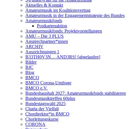
Aktuelles & Kontakt
Amateurmusik im Koalitionsvertrag
Amateurmusik in der Engagementstrategie des Bundes
Amateurmusikfonds
Postkartenaktion
Amateurmusikfonds: Projektvorstellungen
AMU – Die 3 PLUS
Ansprechpartner*innen
ARCHIV
Auszeichnungen 1
B33TH0V3N… AND3RS! [abgelaufen]
Bilder
BJC
Blog
BMCO
BMCO Corona-Umfrage
BMCO e.V.
Bundeshaushalt 2027: Amateurmusikfonds stabilisieren
Bundesmusiktreffen 60plus
Bundestagswahl 2025
Charta der Vielfalt
Chordirektor*in BMCO
Chorleitungskurse
CORONA