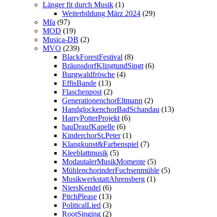
Länger fit durch Musik
(1)
Weiterbildung März 2024
(29)
Mfa
(97)
MOD
(19)
Musica-DB
(2)
MVO
(239)
BlackForestFestival
(8)
BräunsdorfKlingtundSingt
(6)
Burgwaldfrösche
(4)
EffisBande
(13)
Flaschenpost
(2)
GenerationenchorEltmann
(2)
HandglockenchorBadSchandau
(13)
HarryPotterProjekt
(6)
hauDraufKapelle
(6)
KinderchorSt.Peter
(1)
Klangkunst&Farbenspiel
(7)
Kleeblattmusik
(5)
ModautalerMusikMomente
(5)
MühlenchorinderFuchsenmühle
(5)
MusikwerkstattAhrensberg
(1)
NiersKendel
(6)
PitchPlease
(13)
PoliticalLied
(3)
RootSinging
(2)