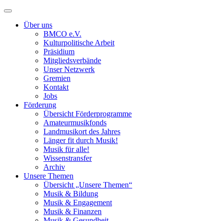
Toggle
navigation
Über uns
BMCO e.V.
Kulturpolitische Arbeit
Präsidium
Mitgliedsverbände
Unser Netzwerk
Gremien
Kontakt
Jobs
Förderung
Übersicht Förderprogramme
Amateurmusikfonds
Landmusikort des Jahres
Länger fit durch Musik!
Musik für alle!
Wissenstransfer
Archiv
Unsere Themen
Übersicht „Unsere Themen“
Musik & Bildung
Musik & Engagement
Musik & Finanzen
Musik & Gesundheit