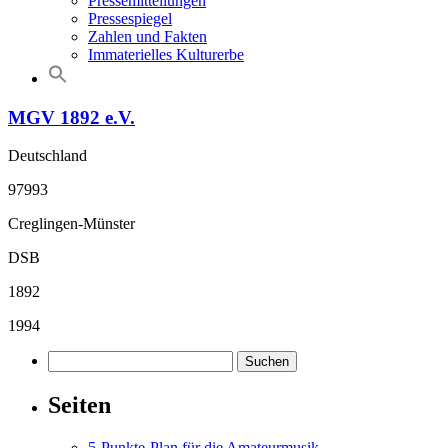
Pressemitteilungen
Pressespiegel
Zahlen und Fakten
Immaterielles Kulturerbe
MGV 1892 e.V.
Deutschland
97993
Creglingen-Münster
DSB
1892
1994
Suchen
nach:
Seiten
5-Punkte-Plan für die Amateurmusik