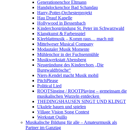
Generationenchor Eltmann
Handglockenchor Bad Schandau
Harry-Potter-Orchesterprojekt
Hau Drauf Kapelle
Hollywood in Bessenbach
Kinderchorgründung St. Peter im Schwarzwald
Klangkunst & Farbenspiel
Kleeblattmusik – Komm raus… mach mit
Mittelweser Musical Company
Modautaler Musik Momente
Mühlenchor in der Fuchsenmühle
Musikwerkstatt Abensberg
Neugründung des Kinderchors „Die
Burgwaldfrösche“
Niers-Kendel macht Musik mobil
PitchPlease
Political Lied
ROOTSinging / ROOTPlaying – gemeinsam die
musikalischen Wurzeln entdecken
THEDINGSHAUSEN SINGT UND KLINGT
Ukulele bauen und spielen
Village Vision Song Contest
Werkstatt Quillo
Musikalische Bildung für alle – Amateurmusik als
Partner im Ganztag