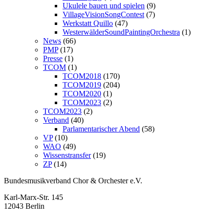
Ukulele bauen und spielen
(9)
VillageVisionSongContest
(7)
Werkstatt Quillo
(47)
WesterwälderSoundPaintingOrchestra
(1)
News
(66)
PMP
(17)
Presse
(1)
TCOM
(1)
TCOM2018
(170)
TCOM2019
(204)
TCOM2020
(1)
TCOM2023
(2)
TCOM2023
(2)
Verband
(40)
Parlamentarischer Abend
(58)
VP
(10)
WAO
(49)
Wissenstransfer
(19)
ZP
(14)
Bundesmusikverband Chor & Orchester e.V.
Karl-Marx-Str. 145
12043 Berlin