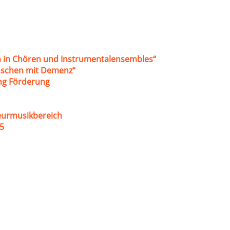
 in Chören und Instrumentalensembles“
nschen mit Demenz“
ung Förderung
eurmusikbereich
5