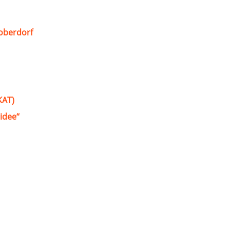
oberdorf
KAT)
idee“