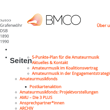
MGV 1890 Grafenwöh
Deutschland
92655
Grafenwöhr
Über u
DSB
1890
1990
5-Punkte-Plan für die Amateurmusik
Seiten
Aktuelles & Kontakt
Amateurmusik im Koalitionsvertrag
Amateurmusik in der Engagementstrategi
Amateurmusikfonds
Postkartenaktion
Amateurmusikfonds: Projektvorstellungen
AMU – Die 3 PLUS
Ansprechpartner*innen
ARCHIV