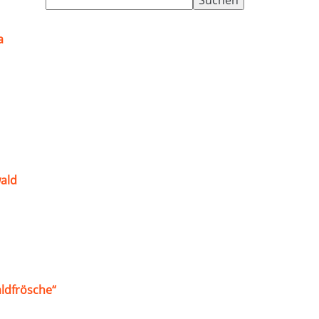
nach:
a
ald
ldfrösche“