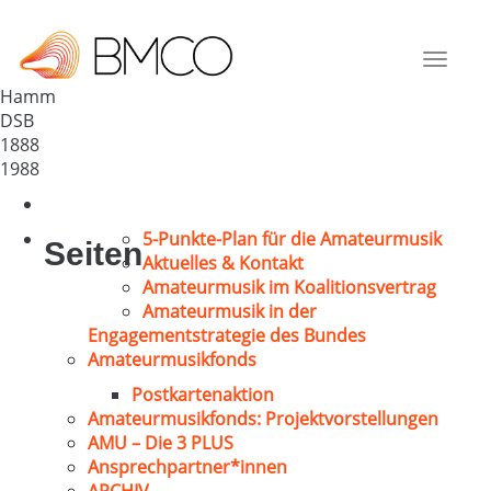
MGV 1888 Herringen
Deutschland
Toggle
59067
navigat
Hamm
DSB
1888
1988
5-Punkte-Plan für die Amateurmusik
Seiten
Aktuelles & Kontakt
Amateurmusik im Koalitionsvertrag
Amateurmusik in der
Engagementstrategie des Bundes
Amateurmusikfonds
Postkartenaktion
Amateurmusikfonds: Projektvorstellungen
AMU – Die 3 PLUS
Ansprechpartner*innen