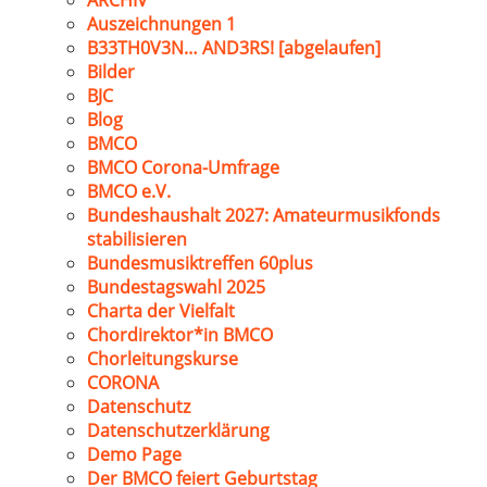
ARCHIV
Auszeichnungen 1
B33TH0V3N… AND3RS! [abgelaufen]
Bilder
BJC
Blog
BMCO
BMCO Corona-Umfrage
BMCO e.V.
Bundeshaushalt 2027: Amateurmusikfonds
stabilisieren
Bundesmusiktreffen 60plus
Bundestagswahl 2025
Charta der Vielfalt
Chordirektor*in BMCO
Chorleitungskurse
CORONA
Datenschutz
Datenschutzerklärung
Demo Page
Der BMCO feiert Geburtstag