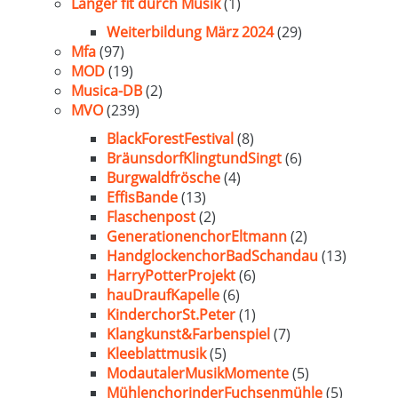
Länger fit durch Musik
(1)
Weiterbildung März 2024
(29)
Mfa
(97)
MOD
(19)
Musica-DB
(2)
MVO
(239)
BlackForestFestival
(8)
BräunsdorfKlingtundSingt
(6)
Burgwaldfrösche
(4)
EffisBande
(13)
Flaschenpost
(2)
GenerationenchorEltmann
(2)
HandglockenchorBadSchandau
(13)
HarryPotterProjekt
(6)
hauDraufKapelle
(6)
KinderchorSt.Peter
(1)
Klangkunst&Farbenspiel
(7)
Kleeblattmusik
(5)
ModautalerMusikMomente
(5)
MühlenchorinderFuchsenmühle
(5)