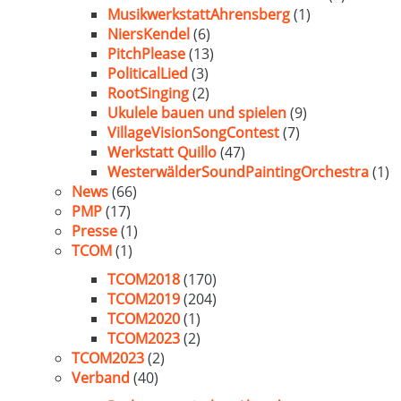
MusikwerkstattAhrensberg
(1)
NiersKendel
(6)
PitchPlease
(13)
PoliticalLied
(3)
RootSinging
(2)
Ukulele bauen und spielen
(9)
VillageVisionSongContest
(7)
Werkstatt Quillo
(47)
WesterwälderSoundPaintingOrchestra
(1)
News
(66)
PMP
(17)
Presse
(1)
TCOM
(1)
TCOM2018
(170)
TCOM2019
(204)
TCOM2020
(1)
TCOM2023
(2)
TCOM2023
(2)
Verband
(40)