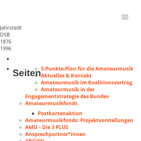
MGV 1876 Jahrstedt-Gemenau
Deutschland
Toggle
38486
navigat
Jahrstedt
DSB
1876
1996
5-Punkte-Plan für die Amateurmusik
Seiten
Aktuelles & Kontakt
Amateurmusik im Koalitionsvertrag
Amateurmusik in der
Engagementstrategie des Bundes
Amateurmusikfonds
Postkartenaktion
Amateurmusikfonds: Projektvorstellungen
AMU – Die 3 PLUS
Ansprechpartner*innen