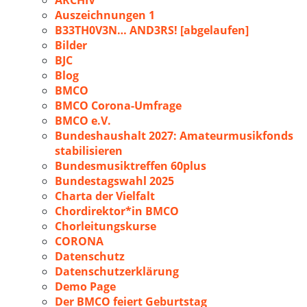
ARCHIV
Auszeichnungen 1
B33TH0V3N… AND3RS! [abgelaufen]
Bilder
BJC
Blog
BMCO
BMCO Corona-Umfrage
BMCO e.V.
Bundeshaushalt 2027: Amateurmusikfonds
stabilisieren
Bundesmusiktreffen 60plus
Bundestagswahl 2025
Charta der Vielfalt
Chordirektor*in BMCO
Chorleitungskurse
CORONA
Datenschutz
Datenschutzerklärung
Demo Page
Der BMCO feiert Geburtstag