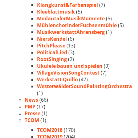
Klangkunst&Farbenspiel
(7)
Kleeblattmusik
(5)
ModautalerMusikMomente
(5)
MühlenchorinderFuchsenmühle
(5)
MusikwerkstattAhrensberg
(1)
NiersKendel
(6)
PitchPlease
(13)
PoliticalLied
(3)
RootSinging
(2)
Ukulele bauen und spielen
(9)
VillageVisionSongContest
(7)
Werkstatt Quillo
(47)
WesterwälderSoundPaintingOrchestra
(1)
News
(66)
PMP
(17)
Presse
(1)
TCOM
(1)
TCOM2018
(170)
TCOM2019
(204)