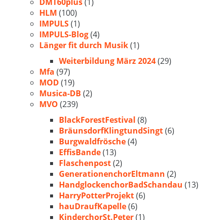
DMT60plus
(1)
HLM
(100)
IMPULS
(1)
IMPULS-Blog
(4)
Länger fit durch Musik
(1)
Weiterbildung März 2024
(29)
Mfa
(97)
MOD
(19)
Musica-DB
(2)
MVO
(239)
BlackForestFestival
(8)
BräunsdorfKlingtundSingt
(6)
Burgwaldfrösche
(4)
EffisBande
(13)
Flaschenpost
(2)
GenerationenchorEltmann
(2)
HandglockenchorBadSchandau
(13)
HarryPotterProjekt
(6)
hauDraufKapelle
(6)
KinderchorSt.Peter
(1)