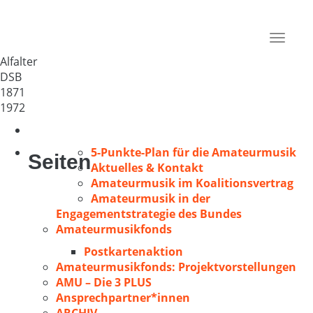
MGV 1871 Alfalter
Deutschland
Toggle
91247
navigat
Alfalter
DSB
1871
1972
5-Punkte-Plan für die Amateurmusik
Seiten
Aktuelles & Kontakt
Amateurmusik im Koalitionsvertrag
Amateurmusik in der
Engagementstrategie des Bundes
Amateurmusikfonds
Postkartenaktion
Amateurmusikfonds: Projektvorstellungen
AMU – Die 3 PLUS
Ansprechpartner*innen