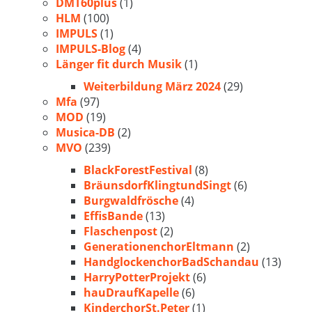
DMT60plus
(1)
HLM
(100)
IMPULS
(1)
IMPULS-Blog
(4)
Länger fit durch Musik
(1)
Weiterbildung März 2024
(29)
Mfa
(97)
MOD
(19)
Musica-DB
(2)
MVO
(239)
BlackForestFestival
(8)
BräunsdorfKlingtundSingt
(6)
Burgwaldfrösche
(4)
EffisBande
(13)
Flaschenpost
(2)
GenerationenchorEltmann
(2)
HandglockenchorBadSchandau
(13)
HarryPotterProjekt
(6)
hauDraufKapelle
(6)
KinderchorSt.Peter
(1)