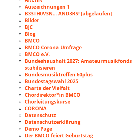
ARCHIV
Auszeichnungen 1
B33TH0V3N… AND3RS! [abgelaufen]
Bilder
BJC
Blog
BMCO
BMCO Corona-Umfrage
BMCO e.V.
Bundeshaushalt 2027: Amateurmusikfonds
stabilisieren
Bundesmusiktreffen 60plus
Bundestagswahl 2025
Charta der Vielfalt
Chordirektor*in BMCO
Chorleitungskurse
CORONA
Datenschutz
Datenschutzerklärung
Demo Page
Der BMCO feiert Geburtstag