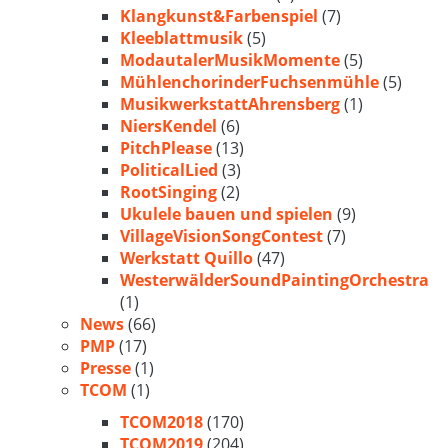
Klangkunst&Farbenspiel
(7)
Kleeblattmusik
(5)
ModautalerMusikMomente
(5)
MühlenchorinderFuchsenmühle
(5)
MusikwerkstattAhrensberg
(1)
NiersKendel
(6)
PitchPlease
(13)
PoliticalLied
(3)
RootSinging
(2)
Ukulele bauen und spielen
(9)
VillageVisionSongContest
(7)
Werkstatt Quillo
(47)
WesterwälderSoundPaintingOrchestra
(1)
News
(66)
PMP
(17)
Presse
(1)
TCOM
(1)
TCOM2018
(170)
TCOM2019
(204)