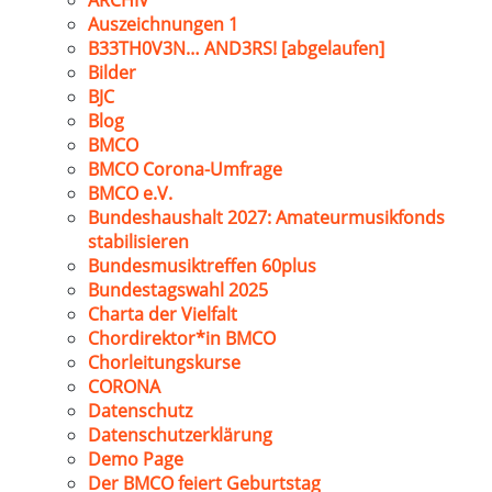
ARCHIV
Auszeichnungen 1
B33TH0V3N… AND3RS! [abgelaufen]
Bilder
BJC
Blog
BMCO
BMCO Corona-Umfrage
BMCO e.V.
Bundeshaushalt 2027: Amateurmusikfonds
stabilisieren
Bundesmusiktreffen 60plus
Bundestagswahl 2025
Charta der Vielfalt
Chordirektor*in BMCO
Chorleitungskurse
CORONA
Datenschutz
Datenschutzerklärung
Demo Page
Der BMCO feiert Geburtstag