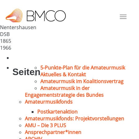
MGV 1865 Nentershausen
Deutschland
Toggle
36214
navigat
Nentershausen
DSB
1865
1966
5-Punkte-Plan für die Amateurmusik
Seiten
Aktuelles & Kontakt
Amateurmusik im Koalitionsvertrag
Amateurmusik in der
Engagementstrategie des Bundes
Amateurmusikfonds
Postkartenaktion
Amateurmusikfonds: Projektvorstellungen
AMU – Die 3 PLUS
Ansprechpartner*innen