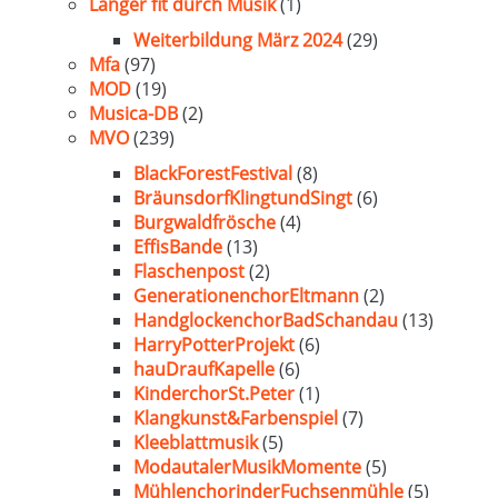
Länger fit durch Musik
(1)
Weiterbildung März 2024
(29)
Mfa
(97)
MOD
(19)
Musica-DB
(2)
MVO
(239)
BlackForestFestival
(8)
BräunsdorfKlingtundSingt
(6)
Burgwaldfrösche
(4)
EffisBande
(13)
Flaschenpost
(2)
GenerationenchorEltmann
(2)
HandglockenchorBadSchandau
(13)
HarryPotterProjekt
(6)
hauDraufKapelle
(6)
KinderchorSt.Peter
(1)
Klangkunst&Farbenspiel
(7)
Kleeblattmusik
(5)
ModautalerMusikMomente
(5)
MühlenchorinderFuchsenmühle
(5)