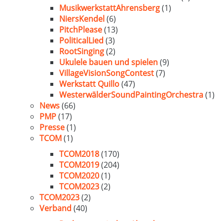
MusikwerkstattAhrensberg
(1)
NiersKendel
(6)
PitchPlease
(13)
PoliticalLied
(3)
RootSinging
(2)
Ukulele bauen und spielen
(9)
VillageVisionSongContest
(7)
Werkstatt Quillo
(47)
WesterwälderSoundPaintingOrchestra
(1)
News
(66)
PMP
(17)
Presse
(1)
TCOM
(1)
TCOM2018
(170)
TCOM2019
(204)
TCOM2020
(1)
TCOM2023
(2)
TCOM2023
(2)
Verband
(40)