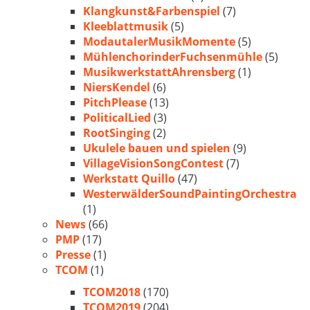
Klangkunst&Farbenspiel
(7)
Kleeblattmusik
(5)
ModautalerMusikMomente
(5)
MühlenchorinderFuchsenmühle
(5)
MusikwerkstattAhrensberg
(1)
NiersKendel
(6)
PitchPlease
(13)
PoliticalLied
(3)
RootSinging
(2)
Ukulele bauen und spielen
(9)
VillageVisionSongContest
(7)
Werkstatt Quillo
(47)
WesterwälderSoundPaintingOrchestra
(1)
News
(66)
PMP
(17)
Presse
(1)
TCOM
(1)
TCOM2018
(170)
TCOM2019
(204)