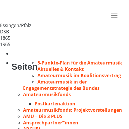
MGV 1865 Essingen
Deutschland
Toggle
76879
navigat
Essingen/Pfalz
DSB
1865
1965
5-Punkte-Plan für die Amateurmusik
Seiten
Aktuelles & Kontakt
Amateurmusik im Koalitionsvertrag
Amateurmusik in der
Engagementstrategie des Bundes
Amateurmusikfonds
Postkartenaktion
Amateurmusikfonds: Projektvorstellungen
AMU – Die 3 PLUS
Ansprechpartner*innen