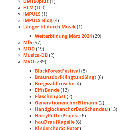
DMT60plus
(1)
HLM
(100)
IMPULS
(1)
IMPULS-Blog
(4)
Länger fit durch Musik
(1)
Weiterbildung März 2024
(29)
Mfa
(97)
MOD
(19)
Musica-DB
(2)
MVO
(239)
BlackForestFestival
(8)
BräunsdorfKlingtundSingt
(6)
Burgwaldfrösche
(4)
EffisBande
(13)
Flaschenpost
(2)
GenerationenchorEltmann
(2)
HandglockenchorBadSchandau
(13)
HarryPotterProjekt
(6)
hauDraufKapelle
(6)
KinderchorSt.Peter
(1)