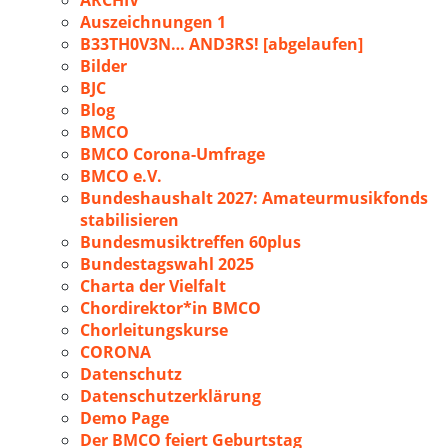
ARCHIV
Auszeichnungen 1
B33TH0V3N… AND3RS! [abgelaufen]
Bilder
BJC
Blog
BMCO
BMCO Corona-Umfrage
BMCO e.V.
Bundeshaushalt 2027: Amateurmusikfonds
stabilisieren
Bundesmusiktreffen 60plus
Bundestagswahl 2025
Charta der Vielfalt
Chordirektor*in BMCO
Chorleitungskurse
CORONA
Datenschutz
Datenschutzerklärung
Demo Page
Der BMCO feiert Geburtstag