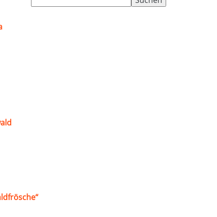
nach:
a
ald
ldfrösche“