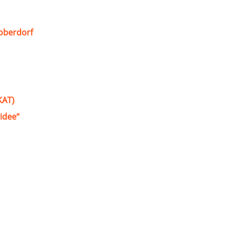
oberdorf
KAT)
idee“