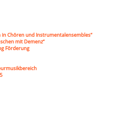
 in Chören und Instrumentalensembles“
nschen mit Demenz“
ung Förderung
eurmusikbereich
5