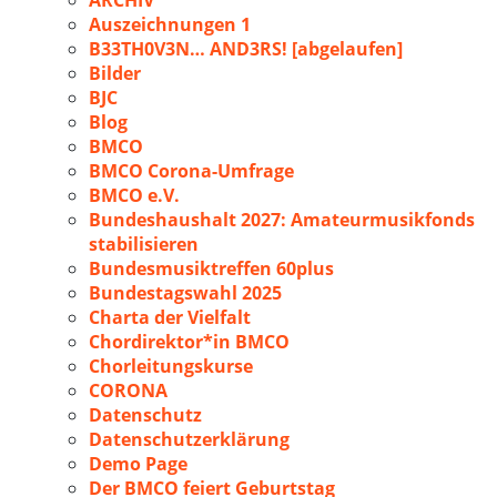
ARCHIV
Auszeichnungen 1
B33TH0V3N… AND3RS! [abgelaufen]
Bilder
BJC
Blog
BMCO
BMCO Corona-Umfrage
BMCO e.V.
Bundeshaushalt 2027: Amateurmusikfonds
stabilisieren
Bundesmusiktreffen 60plus
Bundestagswahl 2025
Charta der Vielfalt
Chordirektor*in BMCO
Chorleitungskurse
CORONA
Datenschutz
Datenschutzerklärung
Demo Page
Der BMCO feiert Geburtstag