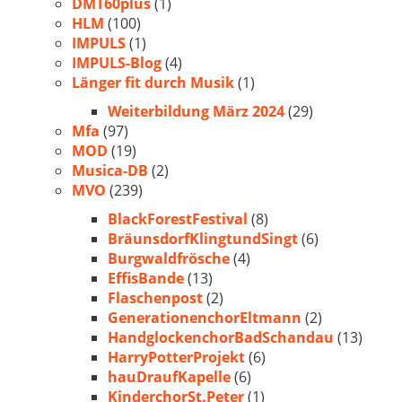
DMT60plus
(1)
HLM
(100)
IMPULS
(1)
IMPULS-Blog
(4)
Länger fit durch Musik
(1)
Weiterbildung März 2024
(29)
Mfa
(97)
MOD
(19)
Musica-DB
(2)
MVO
(239)
BlackForestFestival
(8)
BräunsdorfKlingtundSingt
(6)
Burgwaldfrösche
(4)
EffisBande
(13)
Flaschenpost
(2)
GenerationenchorEltmann
(2)
HandglockenchorBadSchandau
(13)
HarryPotterProjekt
(6)
hauDraufKapelle
(6)
KinderchorSt.Peter
(1)