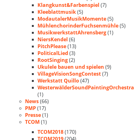
Klangkunst&Farbenspiel
(7)
Kleeblattmusik
(5)
ModautalerMusikMomente
(5)
MühlenchorinderFuchsenmühle
(5)
MusikwerkstattAhrensberg
(1)
NiersKendel
(6)
PitchPlease
(13)
PoliticalLied
(3)
RootSinging
(2)
Ukulele bauen und spielen
(9)
VillageVisionSongContest
(7)
Werkstatt Quillo
(47)
WesterwälderSoundPaintingOrchestra
(1)
News
(66)
PMP
(17)
Presse
(1)
TCOM
(1)
TCOM2018
(170)
TCOM2019
(204)