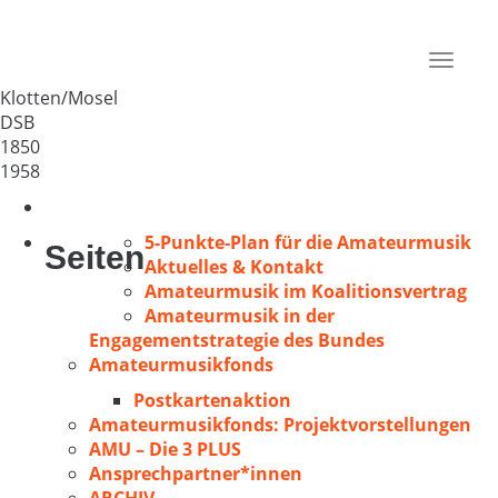
MGV 1850 Klotten
Deutschland
Toggle
56818
navigat
Klotten/Mosel
DSB
1850
1958
5-Punkte-Plan für die Amateurmusik
Seiten
Aktuelles & Kontakt
Amateurmusik im Koalitionsvertrag
Amateurmusik in der
Engagementstrategie des Bundes
Amateurmusikfonds
Postkartenaktion
Amateurmusikfonds: Projektvorstellungen
AMU – Die 3 PLUS
Ansprechpartner*innen