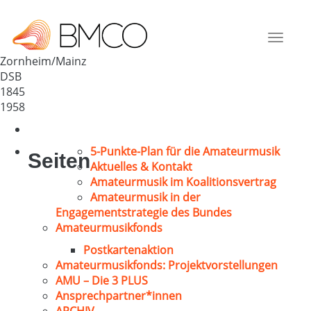
MGV 1845 Zornheim
Deutschland
Toggle
55270
navigat
Zornheim/Mainz
DSB
1845
1958
5-Punkte-Plan für die Amateurmusik
Seiten
Aktuelles & Kontakt
Amateurmusik im Koalitionsvertrag
Amateurmusik in der
Engagementstrategie des Bundes
Amateurmusikfonds
Postkartenaktion
Amateurmusikfonds: Projektvorstellungen
AMU – Die 3 PLUS
Ansprechpartner*innen