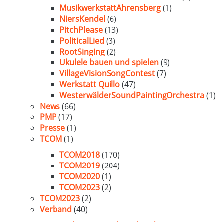
MusikwerkstattAhrensberg
(1)
NiersKendel
(6)
PitchPlease
(13)
PoliticalLied
(3)
RootSinging
(2)
Ukulele bauen und spielen
(9)
VillageVisionSongContest
(7)
Werkstatt Quillo
(47)
WesterwälderSoundPaintingOrchestra
(1)
News
(66)
PMP
(17)
Presse
(1)
TCOM
(1)
TCOM2018
(170)
TCOM2019
(204)
TCOM2020
(1)
TCOM2023
(2)
TCOM2023
(2)
Verband
(40)