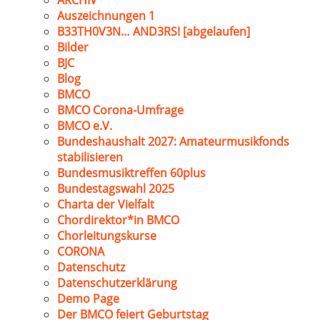
ARCHIV
Auszeichnungen 1
B33TH0V3N… AND3RS! [abgelaufen]
Bilder
BJC
Blog
BMCO
BMCO Corona-Umfrage
BMCO e.V.
Bundeshaushalt 2027: Amateurmusikfonds
stabilisieren
Bundesmusiktreffen 60plus
Bundestagswahl 2025
Charta der Vielfalt
Chordirektor*in BMCO
Chorleitungskurse
CORONA
Datenschutz
Datenschutzerklärung
Demo Page
Der BMCO feiert Geburtstag