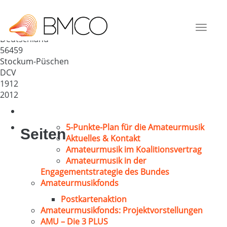
Männergesangverein „Einigkeit
1912“ Stockum-Püschen e.V.
Toggle
Deutschland
navigat
56459
Stockum-Püschen
DCV
1912
2012
5-Punkte-Plan für die Amateurmusik
Seiten
Aktuelles & Kontakt
Amateurmusik im Koalitionsvertrag
Amateurmusik in der
Engagementstrategie des Bundes
Amateurmusikfonds
Postkartenaktion
Amateurmusikfonds: Projektvorstellungen
AMU – Die 3 PLUS