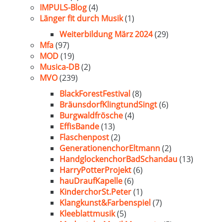
IMPULS-Blog
(4)
Länger fit durch Musik
(1)
Weiterbildung März 2024
(29)
Mfa
(97)
MOD
(19)
Musica-DB
(2)
MVO
(239)
BlackForestFestival
(8)
BräunsdorfKlingtundSingt
(6)
Burgwaldfrösche
(4)
EffisBande
(13)
Flaschenpost
(2)
GenerationenchorEltmann
(2)
HandglockenchorBadSchandau
(13)
HarryPotterProjekt
(6)
hauDraufKapelle
(6)
KinderchorSt.Peter
(1)
Klangkunst&Farbenspiel
(7)
Kleeblattmusik
(5)