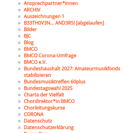
Ansprechpartner*innen
ARCHIV
Auszeichnungen 1
B33TH0V3N… AND3RS! [abgelaufen]
Bilder
BJC
Blog
BMCO
BMCO Corona-Umfrage
BMCO e.V.
Bundeshaushalt 2027: Amateurmusikfonds
stabilisieren
Bundesmusiktreffen 60plus
Bundestagswahl 2025
Charta der Vielfalt
Chordirektor*in BMCO
Chorleitungskurse
CORONA
Datenschutz
Datenschutzerklärung