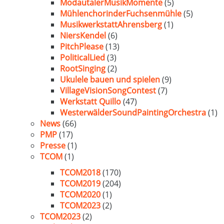
ModautalerMusikMomente
(5)
MühlenchorinderFuchsenmühle
(5)
MusikwerkstattAhrensberg
(1)
NiersKendel
(6)
PitchPlease
(13)
PoliticalLied
(3)
RootSinging
(2)
Ukulele bauen und spielen
(9)
VillageVisionSongContest
(7)
Werkstatt Quillo
(47)
WesterwälderSoundPaintingOrchestra
(1)
News
(66)
PMP
(17)
Presse
(1)
TCOM
(1)
TCOM2018
(170)
TCOM2019
(204)
TCOM2020
(1)
TCOM2023
(2)
TCOM2023
(2)