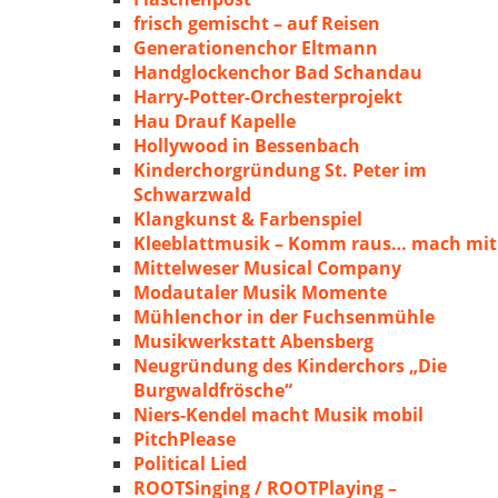
frisch gemischt – auf Reisen
Generationenchor Eltmann
Handglockenchor Bad Schandau
Harry-Potter-Orchesterprojekt
Hau Drauf Kapelle
Hollywood in Bessenbach
Kinderchorgründung St. Peter im
Schwarzwald
Klangkunst & Farbenspiel
Kleeblattmusik – Komm raus… mach mit
Mittelweser Musical Company
Modautaler Musik Momente
Mühlenchor in der Fuchsenmühle
Musikwerkstatt Abensberg
Neugründung des Kinderchors „Die
Burgwaldfrösche“
Niers-Kendel macht Musik mobil
PitchPlease
Political Lied
ROOTSinging / ROOTPlaying –