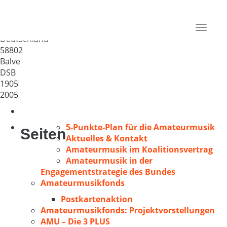
Männergesangverein Cäcilia
Eisborn e.V.
Toggle
Deutschland
navigat
58802
Balve
DSB
1905
2005
5-Punkte-Plan für die Amateurmusik
Seiten
Aktuelles & Kontakt
Amateurmusik im Koalitionsvertrag
Amateurmusik in der
Engagementstrategie des Bundes
Amateurmusikfonds
Postkartenaktion
Amateurmusikfonds: Projektvorstellungen
AMU – Die 3 PLUS