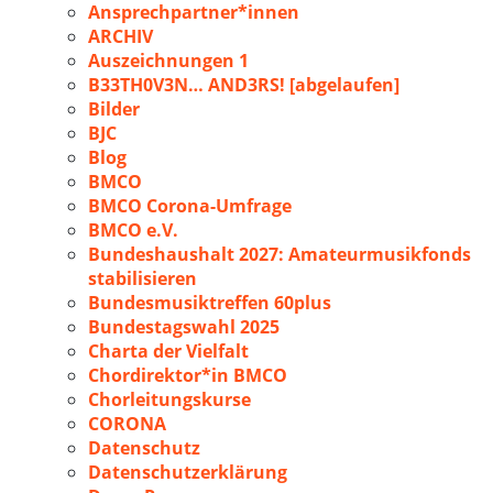
Ansprechpartner*innen
ARCHIV
Auszeichnungen 1
B33TH0V3N… AND3RS! [abgelaufen]
Bilder
BJC
Blog
BMCO
BMCO Corona-Umfrage
BMCO e.V.
Bundeshaushalt 2027: Amateurmusikfonds
stabilisieren
Bundesmusiktreffen 60plus
Bundestagswahl 2025
Charta der Vielfalt
Chordirektor*in BMCO
Chorleitungskurse
CORONA
Datenschutz
Datenschutzerklärung