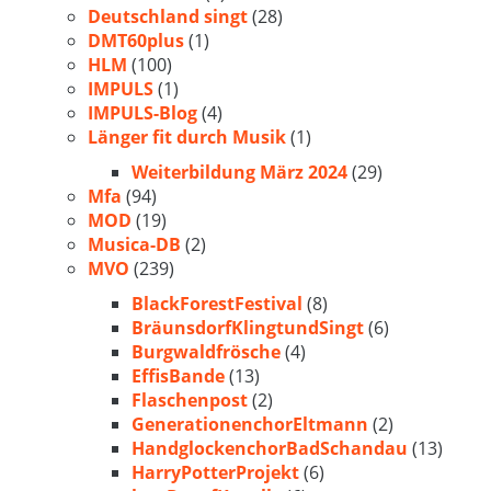
Deutschland singt
(28)
DMT60plus
(1)
HLM
(100)
IMPULS
(1)
IMPULS-Blog
(4)
Länger fit durch Musik
(1)
Weiterbildung März 2024
(29)
Mfa
(94)
MOD
(19)
Musica-DB
(2)
MVO
(239)
BlackForestFestival
(8)
BräunsdorfKlingtundSingt
(6)
Burgwaldfrösche
(4)
EffisBande
(13)
Flaschenpost
(2)
GenerationenchorEltmann
(2)
HandglockenchorBadSchandau
(13)
HarryPotterProjekt
(6)