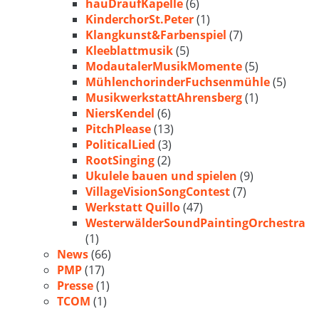
hauDraufKapelle
(6)
KinderchorSt.Peter
(1)
Klangkunst&Farbenspiel
(7)
Kleeblattmusik
(5)
ModautalerMusikMomente
(5)
MühlenchorinderFuchsenmühle
(5)
MusikwerkstattAhrensberg
(1)
NiersKendel
(6)
PitchPlease
(13)
PoliticalLied
(3)
RootSinging
(2)
Ukulele bauen und spielen
(9)
VillageVisionSongContest
(7)
Werkstatt Quillo
(47)
WesterwälderSoundPaintingOrchestra
(1)
News
(66)
PMP
(17)
Presse
(1)
TCOM
(1)